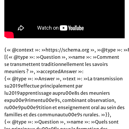
{« @context »: »https://schema.org », »@type »: »
[{« @type »: »Question », »name »: »Comment
se transmettent traditionnellement les savoirs
meuniers ? », »acceptedAnswer »:
{« @type »: »Answer », »text »: »La transmission
su2019effectue principalement par
lu2019apprentissage aupru00e8s des meuniers
expu00e9rimentu00e9s, combinant observation,
ru00e9pu00e9tition et enseignement oral au sein des
familles et des communautu00e9s rurales. »}},
{« @type »: »Question », »name »: »Quels sont
les principaux du00e9fis pour la formation des