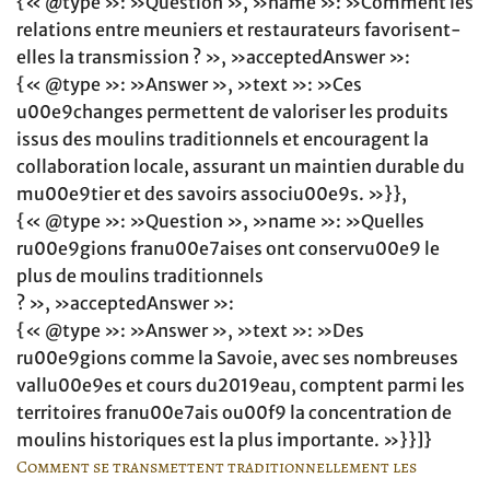
{« @type »: »Question », »name »: »Comment les
relations entre meuniers et restaurateurs favorisent-
elles la transmission ? », »acceptedAnswer »:
{« @type »: »Answer », »text »: »Ces
u00e9changes permettent de valoriser les produits
issus des moulins traditionnels et encouragent la
collaboration locale, assurant un maintien durable du
mu00e9tier et des savoirs associu00e9s. »}},
{« @type »: »Question », »name »: »Quelles
ru00e9gions franu00e7aises ont conservu00e9 le
plus de moulins traditionnels
? », »acceptedAnswer »:
{« @type »: »Answer », »text »: »Des
ru00e9gions comme la Savoie, avec ses nombreuses
vallu00e9es et cours du2019eau, comptent parmi les
territoires franu00e7ais ou00f9 la concentration de
moulins historiques est la plus importante. »}}]}
Comment se transmettent traditionnellement les