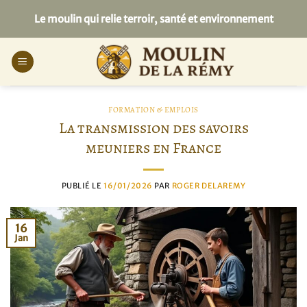
Passer
Le moulin qui relie terroir, santé et environnement
au
contenu
FORMATION & EMPLOIS
La transmission des savoirs
meuniers en France
PUBLIÉ LE
16/01/2026
PAR
ROGER DELAREMY
16
Jan