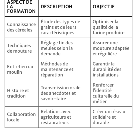
ASPECT DE
LA
DESCRIPTION
OBJECTIF
FORMATION
Étude des types de
Optimiser la
Connaissance
grains et de leurs
qualité de la
des céréales
caractéristiques
farine produite
Réglage fin des
Assurer une
Techniques
meules selon la
mouture adaptée
de mouture
demande
et régulière
Méthodes de
Garantir la
Entretien du
maintenance et
durabilité des
moulin
réparation
installations
Renforcer
Transmission orale
Histoire et
l’identité
des anecdotes et
tradition
culturelle du
savoir-faire
métier
Relations avec
Créer un réseau
Collaboration
agriculteurs et
solidaire et
locale
restaurateurs
durable