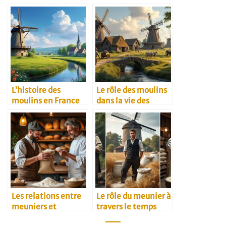
L’histoire des
Le rôle des moulins
moulins en France
dans la vie des
villages
Les relations entre
Le rôle du meunier à
meuniers et
travers le temps
restaurateurs