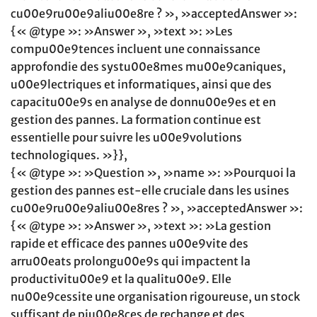
cu00e9ru00e9aliu00e8re ? », »acceptedAnswer »:
{« @type »: »Answer », »text »: »Les
compu00e9tences incluent une connaissance
approfondie des systu00e8mes mu00e9caniques,
u00e9lectriques et informatiques, ainsi que des
capacitu00e9s en analyse de donnu00e9es et en
gestion des pannes. La formation continue est
essentielle pour suivre les u00e9volutions
technologiques. »}},
{« @type »: »Question », »name »: »Pourquoi la
gestion des pannes est-elle cruciale dans les usines
cu00e9ru00e9aliu00e8res ? », »acceptedAnswer »:
{« @type »: »Answer », »text »: »La gestion
rapide et efficace des pannes u00e9vite des
arru00eats prolongu00e9s qui impactent la
productivitu00e9 et la qualitu00e9. Elle
nu00e9cessite une organisation rigoureuse, un stock
suffisant de piu00e8ces de rechange et des