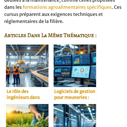
dans les
formations agroalimentaires spécifiques
. Ces
cursus préparent aux exigences techniques et
réglementaires de la filière.
Articles Dans La Même Thématique :
Le rôle des
Logiciels de gestion
ingénieurs dans
pour meuneries :
l’industrie
comparatif des
céréalière
solutions