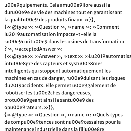
u00e9quipements. Cela amu00e9liore aussi la
duru00e9e de vie des machines tout en garantissant
la qualitu00e9 des produits finaux. »}},
{« @type »: »Question », »name »: »Comment
lu2019automatisation impacte-t-elle la
su00e9curitu00e9 dans les usines de transformation
? », »acceptedAnswer »:
{« @type »: »Answer », »text »: »Lu2019automatisa
intu00e8gre des capteurs et systu00e8mes
intelligents qui stoppent automatiquement les
machines en cas de danger, ru00e9duisant les risques
du2019accidents. Elle permet u00e9galement de
robotiser les tu00e2ches dangereuses,
protu00e9geant ainsi la santu00e9 des
opu00e9rateurs. »}},
{« @type »: »Question », »name »: »Quels types
de compu00e9tences sont nu00e9cessaires pour la
maintenance industrielle dans la filiu00e8re