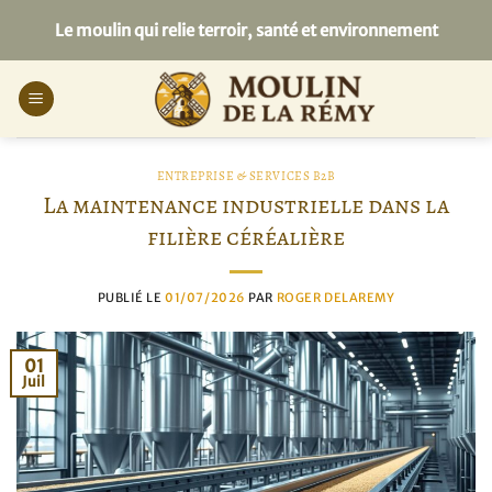
Passer
Le moulin qui relie terroir, santé et environnement
au
contenu
ENTREPRISE & SERVICES B2B
La maintenance industrielle dans la
filière céréalière
PUBLIÉ LE
01/07/2026
PAR
ROGER DELAREMY
01
Juil