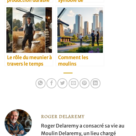
production durable
symbole de
résilience rurale
Le rôle du meunier à
Comment les
travers le temps
moulins
traditionnels
s’adaptent au
marché B2B
moderne
ROGER DELAREMY
Roger Delaremy a consacré sa vie au
Moulin Delaremy, un lieu chargé