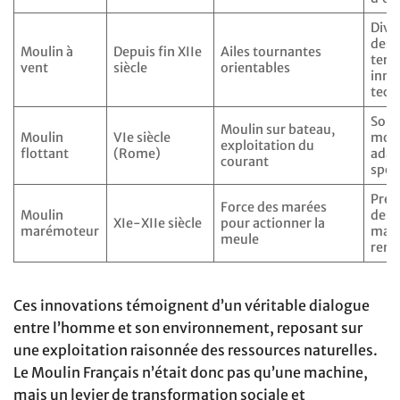
Dive
des
Moulin à
Depuis fin XIIe
Ailes tournantes
terri
vent
siècle
orientables
inno
tech
Solu
Moulin sur bateau,
Moulin
VIe siècle
mobi
exploitation du
flottant
(Rome)
adap
courant
spor
Préc
Force des marées
Moulin
des 
XIe-XIIe siècle
pour actionner la
marémoteur
mari
meule
reno
Ces innovations témoignent d’un véritable dialogue
entre l’homme et son environnement, reposant sur
une exploitation raisonnée des ressources naturelles.
Le Moulin Français n’était donc pas qu’une machine,
mais un levier de transformation sociale et