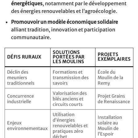
énergétiques
, notamment par le développement
des énergies renouvelables et l’agroécologie.
Promouvoir un modèle économique solidaire
alliant tradition, innovation et participation
communautaire.
SOLUTIONS
PROJETS
DÉFIS RURAUX
PORTÉES PAR
EXEMPLAIRES
LES MOULINS
Déclin des
Formations et
École du
meuniers
transmission des
Moulin de la
traditionnels
savoirs
Remy
Valorisation des
Concurrence
Projet Grains
blés anciens et
industrielle
de Renaissance
circuits courts
Utilisation
Installation
d’énergies
Enjeux
solaire au
renouvelables et
environnementaux
Moulin de
pratiques zéro
l’Espoir
déchet