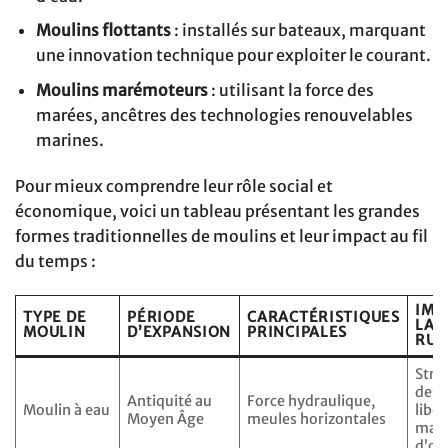
Moulins flottants
: installés sur bateaux, marquant
une innovation technique pour exploiter le courant.
Moulins marémoteurs
: utilisant la force des
marées, ancêtres des technologies renouvelables
marines.
Pour mieux comprendre leur rôle social et
économique, voici un tableau présentant les grandes
formes traditionnelles de moulins et leur impact au fil
du temps :
IMP
TYPE DE
PÉRIODE
CARACTÉRISTIQUES
LA 
MOULIN
D’EXPANSION
PRINCIPALES
RUR
Stru
des v
Antiquité au
Force hydraulique,
Moulin à eau
libé
Moyen Âge
meules horizontales
mai
d’œ