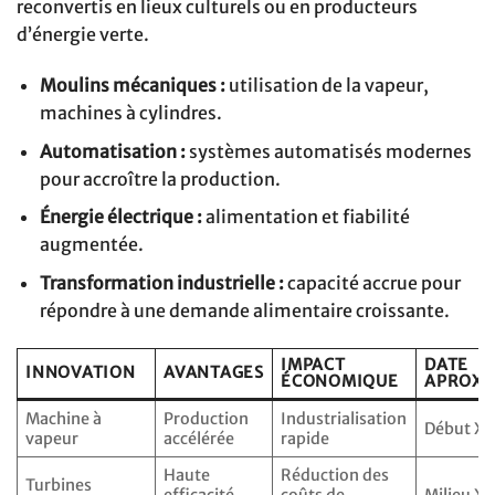
reconvertis en lieux culturels ou en producteurs
d’énergie verte.
Moulins mécaniques :
utilisation de la vapeur,
machines à cylindres.
Automatisation :
systèmes automatisés modernes
pour accroître la production.
Énergie électrique :
alimentation et fiabilité
augmentée.
Transformation industrielle :
capacité accrue pour
répondre à une demande alimentaire croissante.
IMPACT
DATE
INNOVATION
AVANTAGES
ÉCONOMIQUE
APROXI
Machine à
Production
Industrialisation
Début XIX
vapeur
accélérée
rapide
Haute
Réduction des
Turbines
efficacité
coûts de
Milieu XI