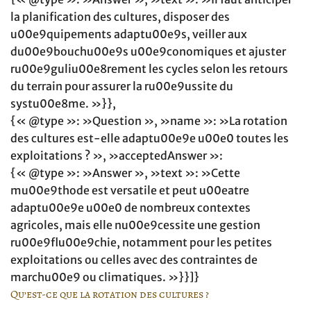
la planification des cultures, disposer des
u00e9quipements adaptu00e9s, veiller aux
du00e9bouchu00e9s u00e9conomiques et ajuster
ru00e9guliu00e8rement les cycles selon les retours
du terrain pour assurer la ru00e9ussite du
systu00e8me. »}},
{« @type »: »Question », »name »: »La rotation
des cultures est-elle adaptu00e9e u00e0 toutes les
exploitations ? », »acceptedAnswer »:
{« @type »: »Answer », »text »: »Cette
mu00e9thode est versatile et peut u00eatre
adaptu00e9e u00e0 de nombreux contextes
agricoles, mais elle nu00e9cessite une gestion
ru00e9flu00e9chie, notamment pour les petites
exploitations ou celles avec des contraintes de
marchu00e9 ou climatiques. »}}]}
Qu’est-ce que la rotation des cultures ?