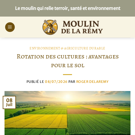
Passer
Le moulin qui relie terroir, santé et environnement
au
contenu
ENVIRONNEMENT & AGRICULTURE DURABLE
Rotation des cultures : avantages
pour le sol
PUBLIÉ LE
08/07/2026
PAR
ROGER DELAREMY
08
Juil