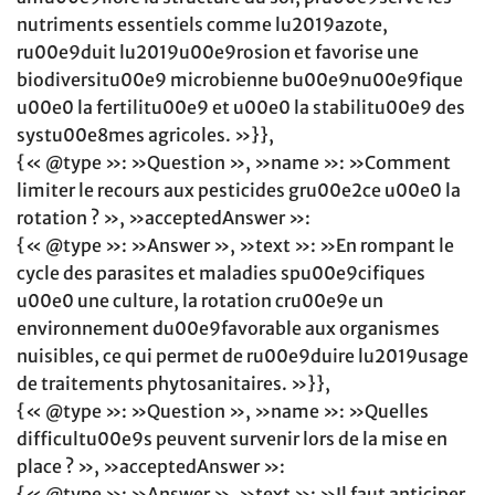
nutriments essentiels comme lu2019azote,
ru00e9duit lu2019u00e9rosion et favorise une
biodiversitu00e9 microbienne bu00e9nu00e9fique
u00e0 la fertilitu00e9 et u00e0 la stabilitu00e9 des
systu00e8mes agricoles. »}},
{« @type »: »Question », »name »: »Comment
limiter le recours aux pesticides gru00e2ce u00e0 la
rotation ? », »acceptedAnswer »:
{« @type »: »Answer », »text »: »En rompant le
cycle des parasites et maladies spu00e9cifiques
u00e0 une culture, la rotation cru00e9e un
environnement du00e9favorable aux organismes
nuisibles, ce qui permet de ru00e9duire lu2019usage
de traitements phytosanitaires. »}},
{« @type »: »Question », »name »: »Quelles
difficultu00e9s peuvent survenir lors de la mise en
place ? », »acceptedAnswer »:
{« @type »: »Answer », »text »: »Il faut anticiper