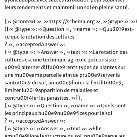
leurs rendements et maintenir un sol en pleine santé.
{« @context »: »https://schema.org », »@type »: »
[{« @type »: »Question », »name »: »Quu2019est-
ce que la rotation des cultures
? », »acceptedAnswer »:
{« @type »: »Answer », »text »: »La rotation des
cultures est une technique agricole qui consiste
u00e0 alterner diffu00e9rents types de plantes sur
une mu00eame parcelle afin de pru00e9server la
santu00e9 du sol, amu00e9liorer la fertilitu00e9,
limiter lu2019apparition de maladies et
contru00f4ler les parasites. »}},
{« @type »: »Question », »name »: »Quels sont
les principaux bu00e9nu00e9fices pour le sol
? », »acceptedAnswer »:
{« @type »: »Answer », »text »: »Elle
amu00e9liore la structure du sol, pru00e9serve les