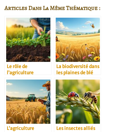
Articles Dans La Même Thématique :
Le rôle de
La biodiversité dans
l’agriculture
les plaines de blé
régénératrice dans
la filière céréalière
L’agriculture
Les insectes alliés