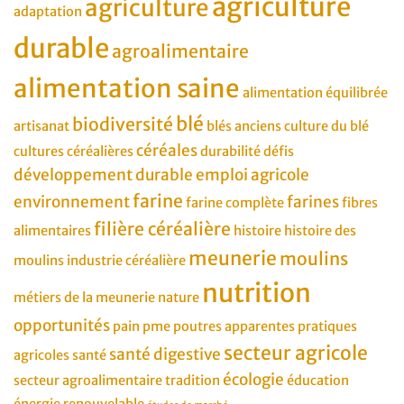
agriculture
agriculture
adaptation
durable
agroalimentaire
alimentation saine
alimentation équilibrée
blé
biodiversité
artisanat
blés anciens
culture du blé
céréales
cultures céréalières
durabilité
défis
développement durable
emploi agricole
farine
environnement
farines
farine complète
fibres
filière céréalière
alimentaires
histoire
histoire des
meunerie
moulins
moulins
industrie céréalière
nutrition
métiers de la meunerie
nature
opportunités
pain
pme
poutres apparentes
pratiques
secteur agricole
santé digestive
agricoles
santé
écologie
secteur agroalimentaire
tradition
éducation