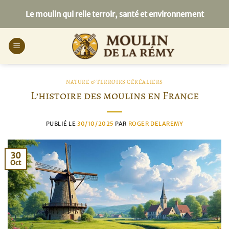
Passer
Le moulin qui relie terroir, santé et environnement
au
contenu
NATURE & TERROIRS CÉRÉALIERS
L’histoire des moulins en France
PUBLIÉ LE
30/10/2025
PAR
ROGER DELAREMY
30
Oct