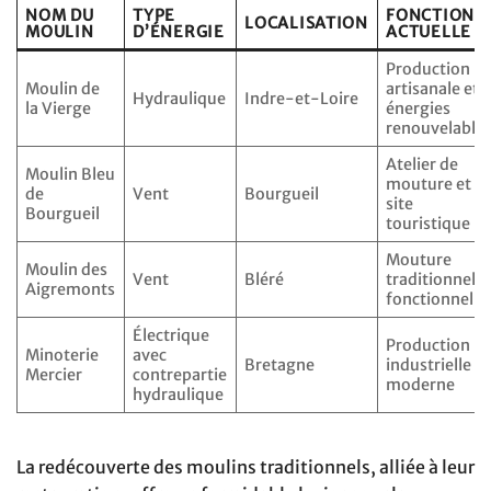
NOM DU
TYPE
FONCTION
LOCALISATION
MOULIN
D’ÉNERGIE
ACTUELLE
Production
Moulin de
artisanale et
Hydraulique
Indre-et-Loire
la Vierge
énergies
renouvelable
Atelier de
Moulin Bleu
mouture et
de
Vent
Bourgueil
site
Bourgueil
touristique
Mouture
Moulin des
Vent
Bléré
traditionnelle
Aigremonts
fonctionnelle
Électrique
Production
Minoterie
avec
Bretagne
industrielle
Mercier
contrepartie
moderne
hydraulique
La redécouverte des moulins traditionnels, alliée à leur