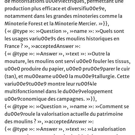
de motorisations u00e9lectriques, permettant une
production plus efficace et diversifiu00e9e,
notamment dans les grandes minoteries comme la
Minoterie Forest et la Minoterie Mercier. »}},
{« @type »: »Question », »name »: »Quels sont
les usages variu00e9s des moulins historiques en
France ? », »acceptedAnswer »:
{« @type »: »Answer », »text »: »Outre la
mouture, les moulins ont servi u00e0 fouler les tissus,
u00e0 produire du papier, u00e0 pru00e9parer le cuir
(tan), et mu00eame u00e0 la mu00e9tallurgie. Cette
variu00e9tu00e9 montre leur ru00f4le
multifonctionnel dans le du00e9veloppement
u00e9conomique des campagnes. »}},
{« @type »: »Question », »name »: »Comment se
du00e9roule la valorisation actuelle du patrimoine
des moulins ? », »acceptedAnswer »:
{« @type »: »Answer », »text »: »La valorisation