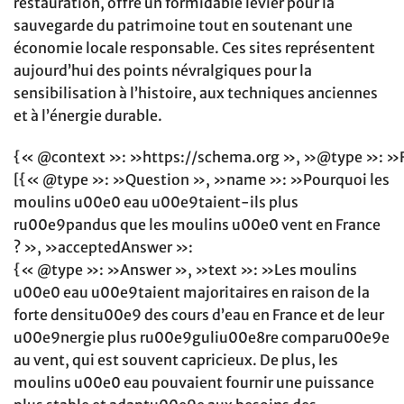
restauration, offre un formidable levier pour la
sauvegarde du patrimoine tout en soutenant une
économie locale responsable. Ces sites représentent
aujourd’hui des points névralgiques pour la
sensibilisation à l’histoire, aux techniques anciennes
et à l’énergie durable.
{« @context »: »https://schema.org », »@type »: »
[{« @type »: »Question », »name »: »Pourquoi les
moulins u00e0 eau u00e9taient-ils plus
ru00e9pandus que les moulins u00e0 vent en France
? », »acceptedAnswer »:
{« @type »: »Answer », »text »: »Les moulins
u00e0 eau u00e9taient majoritaires en raison de la
forte densitu00e9 des cours d’eau en France et de leur
u00e9nergie plus ru00e9guliu00e8re comparu00e9e
au vent, qui est souvent capricieux. De plus, les
moulins u00e0 eau pouvaient fournir une puissance