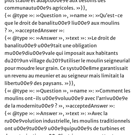
plus stable et adaptu00e9e aux besoins des
communautu00e9s agricoles. »}},
{« @type »: »Question », »name »: »Qu’est-ce
que le droit de banalitu00e9 liu00e9 aux moulins
? », »acceptedAnswer »:
{« @type »: »Answer », »text »: »Le droit de
banalitu00e9 u00e9tait une obligation
mu00e9diu00e9vale qui imposait aux habitants
du2019un village du2019utiliser le moulin seigneurial
pour moudre leur grain. Ce systu00e8me garantissait
un revenu au meunier et au seigneur mais limitait la
libertu00e9 des paysans. »}},
{« @type »: »Question », »name »: »Comment les
moulins ont-ils u00e9voluu00e9 avec l’arrivu00e9e
de la modernitu00e9 ? », »acceptedAnswer »:
{« @type »: »Answer », »text »: »Avec la
ru00e9volution industrielle, les moulins traditionnels
ont u00e9tu00e9 u00e9quipu00e9s de turbines et