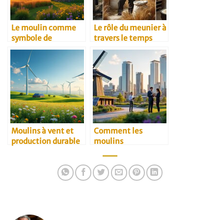
Le moulin comme
Le rôle du meunier à
symbole de
travers le temps
résilience rurale
Moulins à vent et
Comment les
production durable
moulins
traditionnels
s’adaptent au
marché B2B
moderne