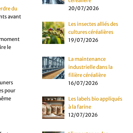
céréalière
20/07/2026
rdre du
ents avant
Les insectes alliés des
cultures céréalières
re moment
19/07/2026
re le
La maintenance
industrielle dans la
filière céréalière
euners
16/07/2026
es pour
 même
Les labels bio appliqués
à la farine
12/07/2026