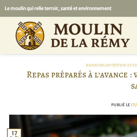
Passer
Le moulin qui relie terroir, santé et environnement
au
contenu
BLOGGING
,
NUTRITION ET C
Repas préparés à l’avance :
s
PUBLIÉ LE
17
17