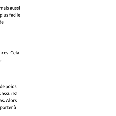
mais aussi
plus facile
de
nces. Cela
s
 de poids
s assurez
as. Alors
porter à