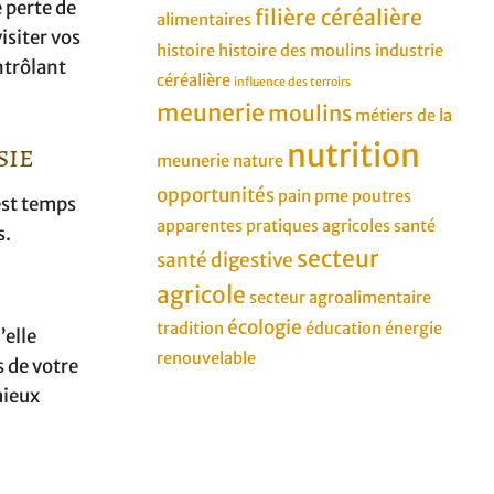
e perte de
filière céréalière
alimentaires
isiter vos
histoire
histoire des moulins
industrie
ntrôlant
céréalière
influence des terroirs
meunerie
moulins
métiers de la
sie
nutrition
meunerie
nature
opportunités
pain
pme
poutres
est temps
apparentes
pratiques agricoles
santé
s.
secteur
santé digestive
agricole
secteur agroalimentaire
écologie
tradition
éducation
énergie
’elle
renouvelable
s de votre
mieux