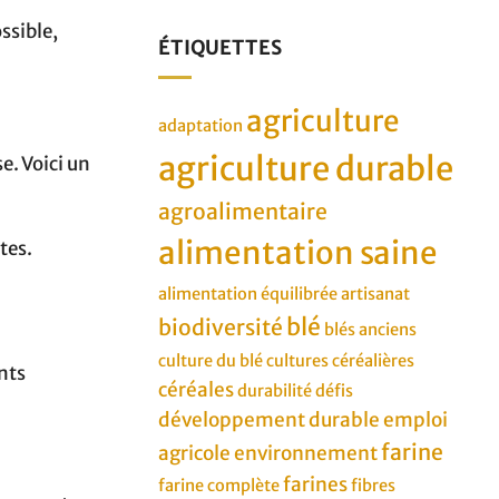
ssible,
ÉTIQUETTES
agriculture
adaptation
agriculture durable
e. Voici un
agroalimentaire
alimentation saine
tes.
alimentation équilibrée
artisanat
blé
biodiversité
blés anciens
culture du blé
cultures céréalières
ents
céréales
durabilité
défis
développement durable
emploi
farine
agricole
environnement
farines
farine complète
fibres