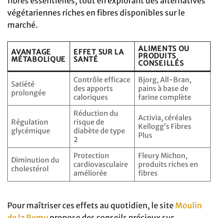
fibres essentielles, tout en explorant des alternatives
végétariennes riches en fibres disponibles sur le
marché.
ALIMENTS OU
AVANTAGE
EFFET SUR LA
PRODUITS
MÉTABOLIQUE
SANTÉ
CONSEILLÉS
Contrôle efficace
Bjorg, All-Bran,
Satiété
des apports
pains à base de
prolongée
caloriques
farine complète
Réduction du
Activia, céréales
Régulation
risque de
Kellogg’s Fibres
glycémique
diabète de type
Plus
2
Protection
Fleury Michon,
Diminution du
cardiovasculaire
produits riches en
cholestérol
améliorée
fibres
Pour maîtriser ces effets au quotidien, le site
Moulin
de la Remy
propose des conseils précieux sur