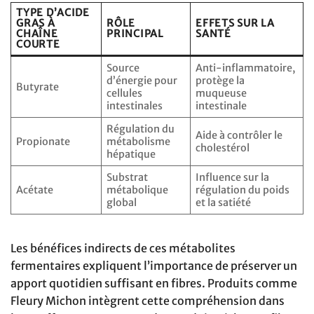
TYPE D’ACIDE
GRAS À
RÔLE
EFFETS SUR LA
CHAÎNE
PRINCIPAL
SANTÉ
COURTE
Source
Anti-inflammatoire,
d’énergie pour
protège la
Butyrate
cellules
muqueuse
intestinales
intestinale
Régulation du
Aide à contrôler le
Propionate
métabolisme
cholestérol
hépatique
Substrat
Influence sur la
Acétate
métabolique
régulation du poids
global
et la satiété
Les bénéfices indirects de ces métabolites
fermentaires expliquent l’importance de préserver un
apport quotidien suffisant en fibres. Produits comme
Fleury Michon intègrent cette compréhension dans