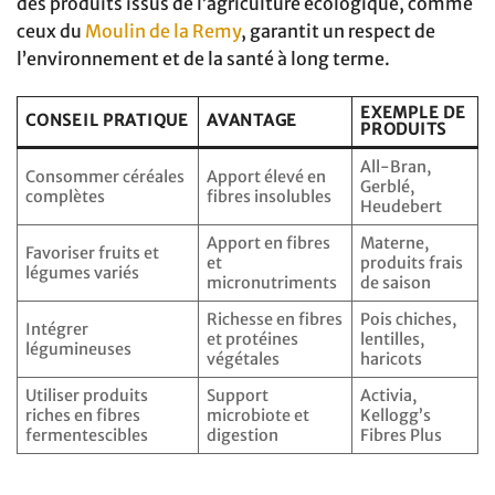
des produits issus de l’agriculture écologique, comme
ceux du
Moulin de la Remy
, garantit un respect de
l’environnement et de la santé à long terme.
EXEMPLE DE
CONSEIL PRATIQUE
AVANTAGE
PRODUITS
All-Bran,
Consommer céréales
Apport élevé en
Gerblé,
complètes
fibres insolubles
Heudebert
Apport en fibres
Materne,
Favoriser fruits et
et
produits frais
légumes variés
micronutriments
de saison
Richesse en fibres
Pois chiches,
Intégrer
et protéines
lentilles,
légumineuses
végétales
haricots
Utiliser produits
Support
Activia,
riches en fibres
microbiote et
Kellogg’s
fermentescibles
digestion
Fibres Plus