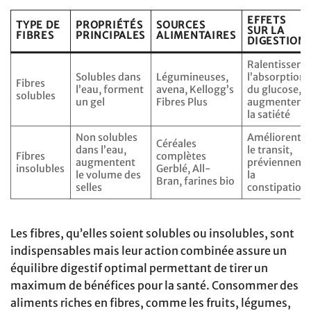
EFFETS
TYPE DE
PROPRIÉTÉS
SOURCES
SUR LA
FIBRES
PRINCIPALES
ALIMENTAIRES
DIGESTION
Ralentissent
Solubles dans
Légumineuses,
l’absorption
Fibres
l’eau, forment
avena, Kellogg’s
du glucose,
solubles
un gel
Fibres Plus
augmentent
la satiété
Non solubles
Améliorent
Céréales
dans l’eau,
le transit,
Fibres
complètes
augmentent
préviennent
insolubles
Gerblé, All-
le volume des
la
Bran, farines bio
selles
constipation
Les fibres, qu’elles soient solubles ou insolubles, sont
indispensables mais leur action combinée assure un
équilibre digestif optimal permettant de tirer un
maximum de bénéfices pour la santé. Consommer des
aliments riches en fibres, comme les fruits, légumes,