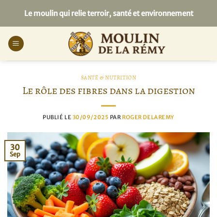
Passer
Le moulin qui relie terroir, santé et environnement
au
contenu
SANTÉ & NUTRITION
Le rôle des fibres dans la digestion
PUBLIÉ LE
30/09/2025
PAR
ROGER DELAREMY
30
Sep