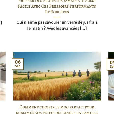
Presser Des Fruits N’a Jamais Été Aussi
Facile Avec Ces Pressoirs Performants
Et Robustes
Qui n’aime pas savourer un verre de jus frais
.]
le matin ? Avec les avancées [...]
06
0
Sep
Se
Comment choisir le mug parfait pour
sublimer vos petits déjeuners en famille