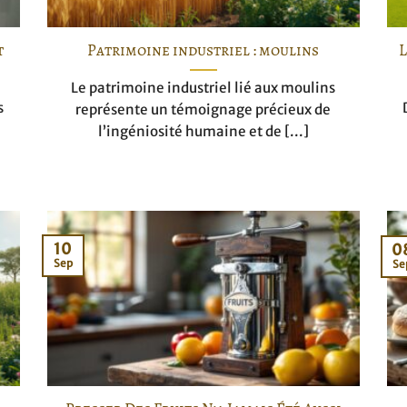
t
Patrimoine industriel : moulins
L
Le patrimoine industriel lié aux moulins
s
représente un témoignage précieux de
l’ingéniosité humaine et de [...]
10
0
Sep
Se