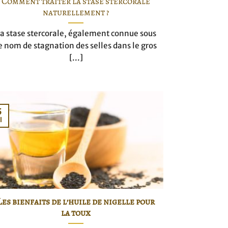
Comment traiter la stase stercorale
naturellement ?
a stase stercorale, également connue sous
e nom de stagnation des selles dans le gros
[...]
5
l
Les bienfaits de l’huile de nigelle pour
la toux