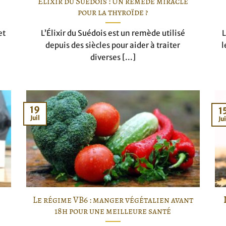
Élixir du Suédois : Un remède miracle
pour la thyroïde ?
et
L’Élixir du Suédois est un remède utilisé
L
depuis des siècles pour aider à traiter
l
diverses [...]
19
1
Juil
Jui
Le régime VB6 : manger végétalien avant
18h pour une meilleure santé