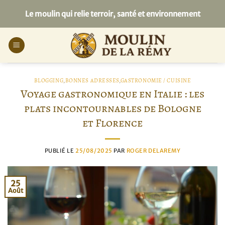
Passer
Le moulin qui relie terroir, santé et environnement
au
contenu
BLOGGING
,
BONNES ADRESSES
,
GASTRONOMIE / CUISINE
Voyage gastronomique en Italie : les
plats incontournables de Bologne
et Florence
PUBLIÉ LE
25/08/2025
PAR
ROGER DELAREMY
25
Août