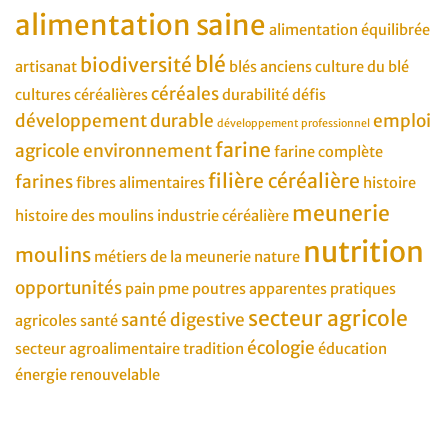
alimentation saine
alimentation équilibrée
blé
biodiversité
artisanat
blés anciens
culture du blé
céréales
cultures céréalières
durabilité
défis
développement durable
emploi
développement professionnel
farine
agricole
environnement
farine complète
filière céréalière
farines
fibres alimentaires
histoire
meunerie
histoire des moulins
industrie céréalière
nutrition
moulins
métiers de la meunerie
nature
opportunités
pain
pme
poutres apparentes
pratiques
secteur agricole
santé digestive
agricoles
santé
écologie
secteur agroalimentaire
tradition
éducation
énergie renouvelable