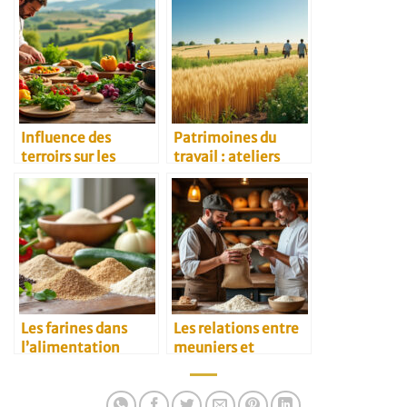
Influence des
Patrimoines du
terroirs sur les
travail : ateliers
recettes
vivants et vieux
traditionnelles
quartiers
Les farines dans
Les relations entre
l’alimentation
meuniers et
végétarienne
restaurateurs