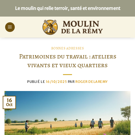
Passer
Le moulin qui relie terroir, santé et environnement
au
contenu
BONNES ADRESSES
Patrimoines du travail : ateliers
vivants et vieux quartiers
PUBLIÉ LE
16/10/2025
PAR
ROGER DELAREMY
16
Oct