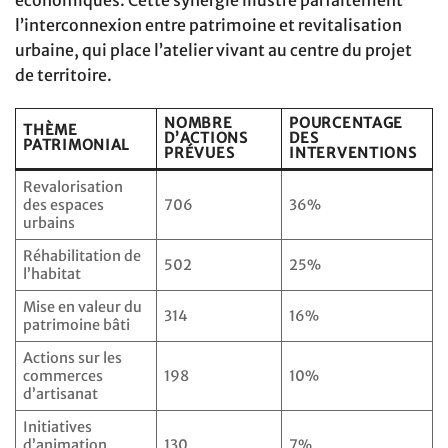
l’interconnexion entre patrimoine et revitalisation
urbaine, qui place l’atelier vivant au centre du projet
de territoire.
NOMBRE
POURCENTAGE
THÈME
D’ACTIONS
DES
PATRIMONIAL
PRÉVUES
INTERVENTIONS
Revalorisation
des espaces
706
36%
urbains
Réhabilitation de
502
25%
l’habitat
Mise en valeur du
314
16%
patrimoine bâti
Actions sur les
commerces
198
10%
d’artisanat
Initiatives
d’animation
130
7%