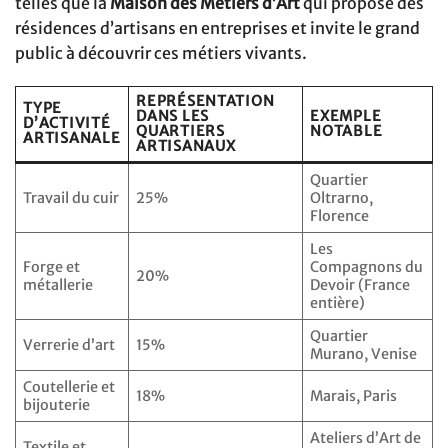
telles que la
Maison des Métiers d’Art
qui propose des
résidences d’artisans en entreprises et invite le grand
public à découvrir ces métiers vivants.
REPRÉSENTATION
TYPE
DANS LES
EXEMPLE
D’ACTIVITÉ
QUARTIERS
NOTABLE
ARTISANALE
ARTISANAUX
Quartier
Travail du cuir
25%
Oltrarno,
Florence
Les
Forge et
Compagnons du
20%
métallerie
Devoir (France
entière)
Quartier
Verrerie d’art
15%
Murano, Venise
Coutellerie et
18%
Marais, Paris
bijouterie
Ateliers d’Art de
Textile et