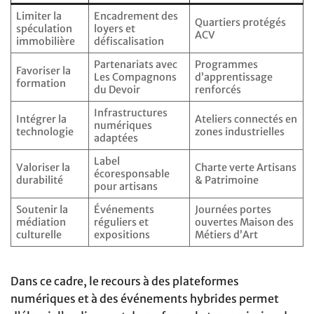
Limiter la
Encadrement des
Quartiers protégés
spéculation
loyers et
ACV
immobilière
défiscalisation
Partenariats avec
Programmes
Favoriser la
Les Compagnons
d’apprentissage
formation
du Devoir
renforcés
Infrastructures
Intégrer la
Ateliers connectés en
numériques
technologie
zones industrielles
adaptées
Label
Valoriser la
Charte verte Artisans
écoresponsable
durabilité
& Patrimoine
pour artisans
Soutenir la
Événements
Journées portes
médiation
réguliers et
ouvertes Maison des
culturelle
expositions
Métiers d’Art
Dans ce cadre, le recours à des plateformes
numériques et à des événements hybrides permet