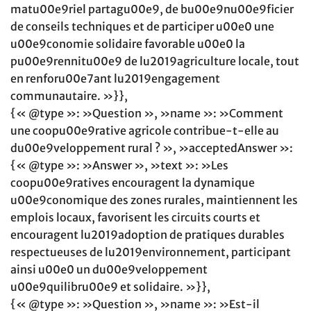
matu00e9riel partagu00e9, de bu00e9nu00e9ficier
de conseils techniques et de participer u00e0 une
u00e9conomie solidaire favorable u00e0 la
pu00e9rennitu00e9 de lu2019agriculture locale, tout
en renforu00e7ant lu2019engagement
communautaire. »}},
{« @type »: »Question », »name »: »Comment
une coopu00e9rative agricole contribue-t-elle au
du00e9veloppement rural ? », »acceptedAnswer »:
{« @type »: »Answer », »text »: »Les
coopu00e9ratives encouragent la dynamique
u00e9conomique des zones rurales, maintiennent les
emplois locaux, favorisent les circuits courts et
encouragent lu2019adoption de pratiques durables
respectueuses de lu2019environnement, participant
ainsi u00e0 un du00e9veloppement
u00e9quilibru00e9 et solidaire. »}},
{« @type »: »Question », »name »: »Est-il