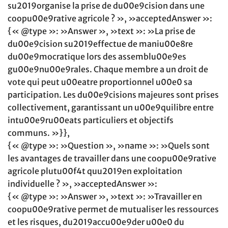
su2019organise la prise de du00e9cision dans une
coopu00e9rative agricole ? », »acceptedAnswer »:
{« @type »: »Answer », »text »: »La prise de
du00e9cision su2019effectue de maniu00e8re
du00e9mocratique lors des assemblu00e9es
gu00e9nu00e9rales. Chaque membre a un droit de
vote qui peut u00eatre proportionnel u00e0 sa
participation. Les du00e9cisions majeures sont prises
collectivement, garantissant un u00e9quilibre entre
intu00e9ru00eats particuliers et objectifs
communs. »}},
{« @type »: »Question », »name »: »Quels sont
les avantages de travailler dans une coopu00e9rative
agricole plutu00f4t quu2019en exploitation
individuelle ? », »acceptedAnswer »:
{« @type »: »Answer », »text »: »Travailler en
coopu00e9rative permet de mutualiser les ressources
et les risques, du2019accu00e9der u00e0 du