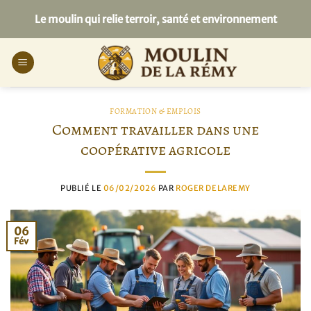
Passer
Le moulin qui relie terroir, santé et environnement
au
contenu
FORMATION & EMPLOIS
Comment travailler dans une
coopérative agricole
PUBLIÉ LE
06/02/2026
PAR
ROGER DELAREMY
06
Fév