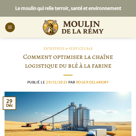
Passer
Le moulin qui relie terroir, santé et environnement
au
contenu
ENTREPRISE & SERVICES B2B
Comment optimiser la chaîne
logistique du blé à la farine
PUBLIÉ LE
29/12/2025
PAR
ROGER DELAREMY
29
Déc