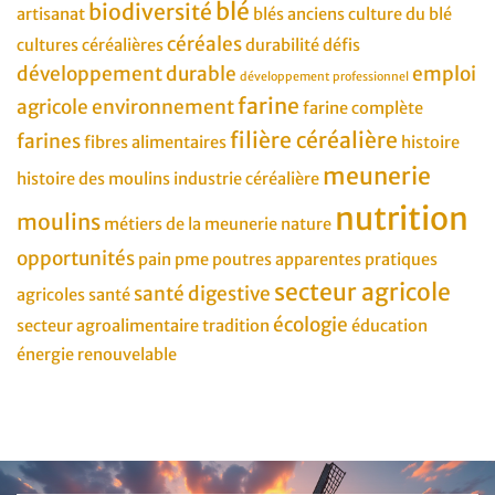
blé
biodiversité
artisanat
blés anciens
culture du blé
céréales
cultures céréalières
durabilité
défis
développement durable
emploi
développement professionnel
farine
agricole
environnement
farine complète
filière céréalière
farines
fibres alimentaires
histoire
meunerie
histoire des moulins
industrie céréalière
nutrition
moulins
métiers de la meunerie
nature
opportunités
pain
pme
poutres apparentes
pratiques
secteur agricole
santé digestive
agricoles
santé
écologie
secteur agroalimentaire
tradition
éducation
énergie renouvelable