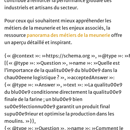
contribue à renforcer la performance globale des
industriels et artisans du secteur.
Pour ceux qui souhaitent mieux appréhender les
métiers de la meunerie et les enjeux associés, la
ressource
panorama des métiers de la meunerie
offre
un aperçu détaillé et inspirant.
{« @context »: »https://schema.org », »@type »: »
[{« @type »: »Question », »name »: »Quelle est
l’importance de la qualitu00e9 du blu00e9 dans la
chau00eene logistique ? », »acceptedAnswer »:
{« @type »: »Answer », »text »: »La qualitu00e9
du blu00e9 conditionne directement la qualitu00e9
finale de la farine ; un blu00e9 bien
su00e9lectionnu00e9 garantit un produit final
supu00e9rieur et optimise la production dans les
moulins. »}},
{« @type »: »Question », »name »: »Comment le