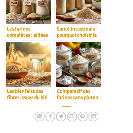
Les farines
Santé intestinale :
complètes : alliées
pourquoi choisir la
santé au quotidien
farine complète
Les bienfaits des
Comparatif des
fibres issues du blé
farines sans gluten