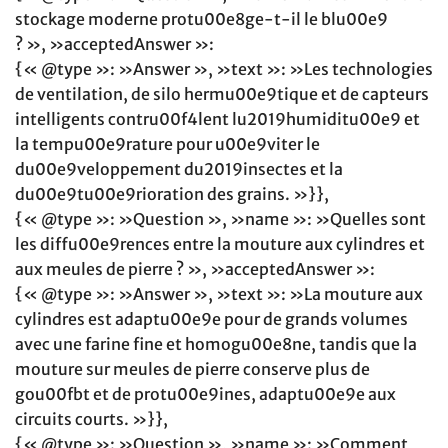
stockage moderne protu00e8ge-t-il le blu00e9
? », »acceptedAnswer »:
{« @type »: »Answer », »text »: »Les technologies
de ventilation, de silo hermu00e9tique et de capteurs
intelligents contru00f4lent lu2019humiditu00e9 et
la tempu00e9rature pour u00e9viter le
du00e9veloppement du2019insectes et la
du00e9tu00e9rioration des grains. »}},
{« @type »: »Question », »name »: »Quelles sont
les diffu00e9rences entre la mouture aux cylindres et
aux meules de pierre ? », »acceptedAnswer »:
{« @type »: »Answer », »text »: »La mouture aux
cylindres est adaptu00e9e pour de grands volumes
avec une farine fine et homogu00e8ne, tandis que la
mouture sur meules de pierre conserve plus de
gou00fbt et de protu00e9ines, adaptu00e9e aux
circuits courts. »}},
{« @type »: »Question », »name »: »Comment