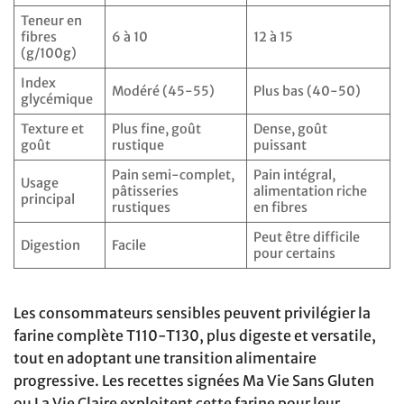
Teneur en
fibres
6 à 10
12 à 15
(g/100g)
Index
Modéré (45-55)
Plus bas (40-50)
glycémique
Texture et
Plus fine, goût
Dense, goût
goût
rustique
puissant
Pain semi-complet,
Pain intégral,
Usage
pâtisseries
alimentation riche
principal
rustiques
en fibres
Peut être difficile
Digestion
Facile
pour certains
Les consommateurs sensibles peuvent privilégier la
farine complète T110-T130, plus digeste et versatile,
tout en adoptant une transition alimentaire
progressive. Les recettes signées Ma Vie Sans Gluten
ou La Vie Claire exploitent cette farine pour leur