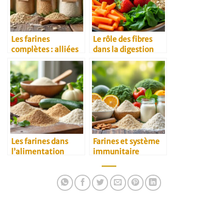
Les farines
Le rôle des fibres
complètes : alliées
dans la digestion
santé au quotidien
Les farines dans
Farines et système
l’alimentation
immunitaire
végétarienne