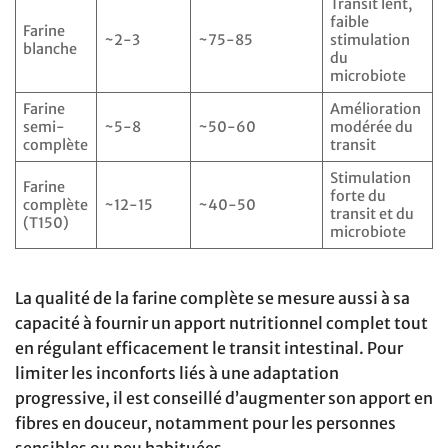
Transit lent,
faible
Farine
~2-3
~75-85
stimulation
blanche
du
microbiote
Farine
Amélioration
semi-
~5-8
~50-60
modérée du
complète
transit
Stimulation
Farine
forte du
complète
~12-15
~40-50
transit et du
(T150)
microbiote
La qualité de la farine complète se mesure aussi à sa
capacité à fournir un apport nutritionnel complet tout
en régulant efficacement le transit intestinal. Pour
limiter les inconforts liés à une adaptation
progressive, il est conseillé d’augmenter son apport en
fibres en douceur, notamment pour les personnes
sensibles ou peu habituées.