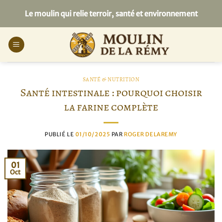
Passer
Le moulin qui relie terroir, santé et environnement
au
contenu
SANTÉ & NUTRITION
Santé intestinale : pourquoi choisir
la farine complète
PUBLIÉ LE
01/10/2025
PAR
ROGER DELAREMY
01
Oct