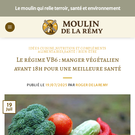
Passer
Le moulin qui relie terroir, santé et environnement
au
contenu
IDÉES CUISINE
,
NUTRITION ET COMPLÉMENTS
ALIMENTAIRES
,
SANTÉ / BIEN-ÊTRE
Le régime VB6 : manger végétalien
avant 18h pour une meilleure santé
PUBLIÉ LE
19/07/2025
PAR
ROGER DELAREMY
19
Juil