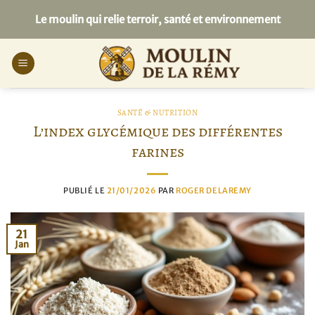
Passer
Le moulin qui relie terroir, santé et environnement
au
contenu
SANTÉ & NUTRITION
L’index glycémique des différentes
farines
PUBLIÉ LE
21/01/2026
PAR
ROGER DELAREMY
21
Jan