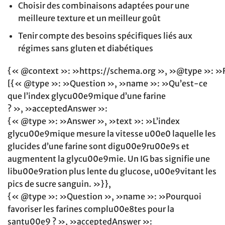
Choisir des combinaisons adaptées pour une
meilleure texture et un meilleur goût
Tenir compte des besoins spécifiques liés aux
régimes sans gluten et diabétiques
{« @context »: »https://schema.org », »@type »: »
[{« @type »: »Question », »name »: »Qu’est-ce
que l’index glycu00e9mique d’une farine
? », »acceptedAnswer »:
{« @type »: »Answer », »text »: »L’index
glycu00e9mique mesure la vitesse u00e0 laquelle les
glucides d’une farine sont digu00e9ru00e9s et
augmentent la glycu00e9mie. Un IG bas signifie une
libu00e9ration plus lente du glucose, u00e9vitant les
pics de sucre sanguin. »}},
{« @type »: »Question », »name »: »Pourquoi
favoriser les farines complu00e8tes pour la
santu00e9 ? », »acceptedAnswer »: