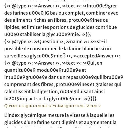
{« @type »: »Answer », »text »: »Intu00e9grer
des farines u00e0 IG bas ou complet, combiner avec
des aliments riches en fibres, protu00e9ines ou
lipides, et limiter les portions de glucides contribue
u00e0 stabiliser la glycu00e9mie. »}},
{« @type »: »Question », »name »: »Est-il
possible de consommer de la farine blanche si on
surveille sa glycu00e9mie ? », »acceptedAnswer »:
{« @type »: »Answer », »text »: »Oui, en
quantitu00e9 modu00e9ru00e9e et
intu00e9gru00e9e dans un repas u00e9quilibru00e9
comprenant des fibres, protu00e9ines et graisses qui
ralentissent la digestion, ru00e9duisant ainsi
lu2019impact sur la glycu00e9mie. »}}]}
Qu’est-ce que l’index glycémique d’une farine ?
L’index glycémique mesure la vitesse à laquelle les
glucides d’une farine sont digérés et augmentent la