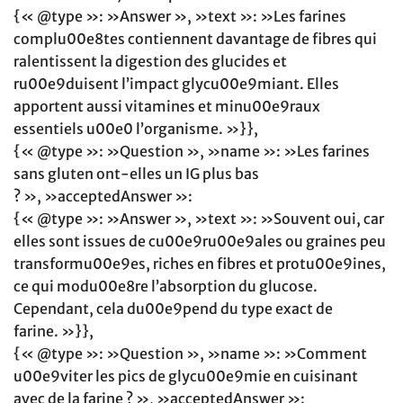
{« @type »: »Answer », »text »: »Les farines
complu00e8tes contiennent davantage de fibres qui
ralentissent la digestion des glucides et
ru00e9duisent l’impact glycu00e9miant. Elles
apportent aussi vitamines et minu00e9raux
essentiels u00e0 l’organisme. »}},
{« @type »: »Question », »name »: »Les farines
sans gluten ont-elles un IG plus bas
? », »acceptedAnswer »:
{« @type »: »Answer », »text »: »Souvent oui, car
elles sont issues de cu00e9ru00e9ales ou graines peu
transformu00e9es, riches en fibres et protu00e9ines,
ce qui modu00e8re l’absorption du glucose.
Cependant, cela du00e9pend du type exact de
farine. »}},
{« @type »: »Question », »name »: »Comment
u00e9viter les pics de glycu00e9mie en cuisinant
avec de la farine ? », »acceptedAnswer »: