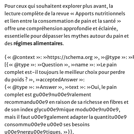
Pour ceux qui souhaitent explorer plus avant, la
lecture complète de la revue « Apports nutritionnels
et lien entre la consommation de pain et la santé »
offre une compréhension approfondie et éclairée,
essentielle pour dépasser les mythes autour du pain et
des
régimes alimentaires
.
{« @context »: »https://schema.org », »@type »: »
[{« @type »: »Question », »name »: »Le pain
complet est-il toujours le meilleur choix pour perdre
du poids ? », »acceptedAnswer »:
{« @type »: »Answer », »text »: »Oui, le pain
complet est gu00e9nu00e9ralement
recommandu00e9 en raison de sa richesse en fibres et
de son index glycu00e9mique modu00e9ru00e9,
mais il faut u00e9galement adapter la quantitu00e9
consommu00e9e u00e0 ses besoins
u00e9nergu00e9tiques. »}},