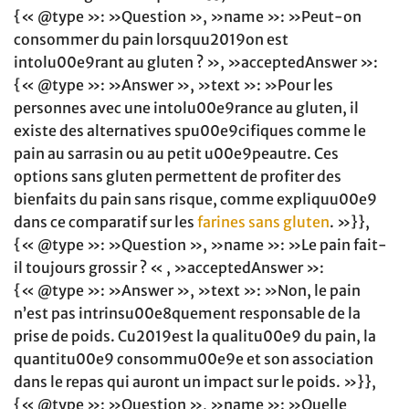
{« @type »: »Question », »name »: »Peut-on
consommer du pain lorsquu2019on est
intolu00e9rant au gluten ? », »acceptedAnswer »:
{« @type »: »Answer », »text »: »Pour les
personnes avec une intolu00e9rance au gluten, il
existe des alternatives spu00e9cifiques comme le
pain au sarrasin ou au petit u00e9peautre. Ces
options sans gluten permettent de profiter des
bienfaits du pain sans risque, comme expliquu00e9
dans ce comparatif sur les
farines sans gluten
. »}},
{« @type »: »Question », »name »: »Le pain fait-
il toujours grossir ? « , »acceptedAnswer »:
{« @type »: »Answer », »text »: »Non, le pain
n’est pas intrinsu00e8quement responsable de la
prise de poids. Cu2019est la qualitu00e9 du pain, la
quantitu00e9 consommu00e9e et son association
dans le repas qui auront un impact sur le poids. »}},
{« @type »: »Question », »name »: »Quelle