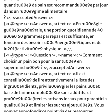
quantitu00e9 de pain est recommandu00e9e par jour
dans un ru00e9gime alimentaire
? », »acceptedAnswer »:
{« @type »: »Answer », »text »: »En ru00e8gle
gu00e9nu00e9rale, une portion quotidienne de 40
u00e0 60 grammes par repas est suffisante, en
fonction des besoins u00e9nergu00e9tiques et de
lu2019activitu00e9 physique. »}},
{« @type »: »Question », »name »: »Comment
choisir un pain bon pour la santu00e9 en
supermarchu00e9 ? », »acceptedAnswer »:
{« @type »: »Answer », »text »: »Il est
conseillu00e9 de lire attentivement la liste des
ingru00e9dients, privilu00e9gier les pains u00e0
base de farine complu00e8te sans additifs, et
pru00e9fu00e9rer les artisans locaux pour garantir la
qualitu00e9 et limiter les sucres ajoutu00e9s. Vous
pouvez approfondir ce point via des ressources