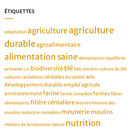
ÉTIQUETTES
agriculture
agriculture
adaptation
durable
agroalimentaire
alimentation saine
alimentation équilibrée
blé
biodiversité
artisanat
blés anciens
culture du blé
b2b
céréales
cultures céréalières
durabilité
défis
développement durable
emploi agricole
farine
environnement
farines
farine complète
fibres
filière céréalière
alimentaires
histoire
histoire des
meunerie
moulins
moulins
industrie céréalière
nutrition
métiers de la meunerie
nature