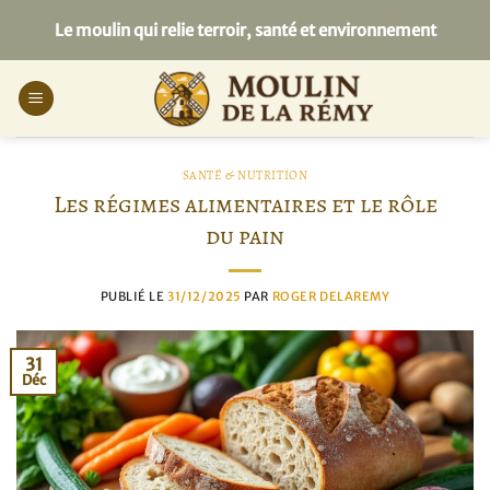
Passer
Le moulin qui relie terroir, santé et environnement
au
contenu
SANTÉ & NUTRITION
Les régimes alimentaires et le rôle
du pain
PUBLIÉ LE
31/12/2025
PAR
ROGER DELAREMY
31
Déc