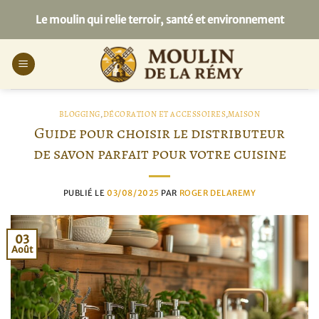
Passer
Le moulin qui relie terroir, santé et environnement
au
contenu
BLOGGING
,
DÉCORATION ET ACCESSOIRES
,
MAISON
Guide pour choisir le distributeur
de savon parfait pour votre cuisine
PUBLIÉ LE
03/08/2025
PAR
ROGER DELAREMY
03
Août