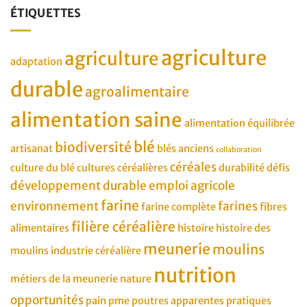
ÉTIQUETTES
agriculture
agriculture
adaptation
durable
agroalimentaire
alimentation saine
alimentation équilibrée
blé
biodiversité
artisanat
blés anciens
collaboration
céréales
culture du blé
cultures céréalières
durabilité
défis
développement durable
emploi agricole
farine
environnement
farines
farine complète
fibres
filière céréalière
alimentaires
histoire
histoire des
meunerie
moulins
moulins
industrie céréalière
nutrition
métiers de la meunerie
nature
opportunités
pain
pme
poutres apparentes
pratiques