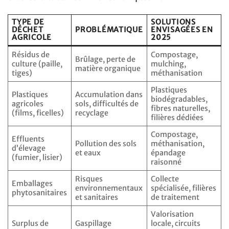
TYPE DE
SOLUTIONS
DÉCHET
PROBLÉMATIQUE
ENVISAGÉES EN
AGRICOLE
2025
Résidus de
Compostage,
Brûlage, perte de
culture (paille,
mulching,
matière organique
tiges)
méthanisation
Plastiques
Plastiques
Accumulation dans
biodégradables,
agricoles
sols, difficultés de
fibres naturelles,
(films, ficelles)
recyclage
filières dédiées
Compostage,
Effluents
Pollution des sols
méthanisation,
d’élevage
et eaux
épandage
(fumier, lisier)
raisonné
Risques
Collecte
Emballages
environnementaux
spécialisée, filières
phytosanitaires
et sanitaires
de traitement
Valorisation
Surplus de
Gaspillage
locale, circuits