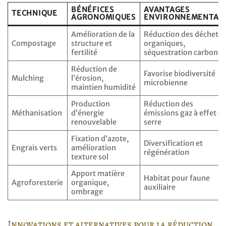
BÉNÉFICES
AVANTAGES
TECHNIQUE
AGRONOMIQUES
ENVIRONNEMENTAU
Amélioration de la
Réduction des déchets
Compostage
structure et
organiques,
fertilité
séquestration carbone
Réduction de
Favorise biodiversité
Mulching
l’érosion,
microbienne
maintien humidité
Production
Réduction des
Méthanisation
d’énergie
émissions gaz à effet d
renouvelable
serre
Fixation d’azote,
Diversification et
Engrais verts
amélioration
régénération
texture sol
Apport matière
Habitat pour faune
Agroforesterie
organique,
auxiliaire
ombrage
Innovations et alternatives pour la réduction