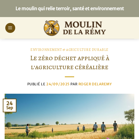
Passer
Le moulin qui relie terroir, santé et environnement
au
contenu
ENVIRONNEMENT & AGRICULTURE DURABLE
Le zéro déchet appliqué à
l’agriculture céréalière
PUBLIÉ LE
24/09/2025
PAR
ROGER DELAREMY
24
Sep