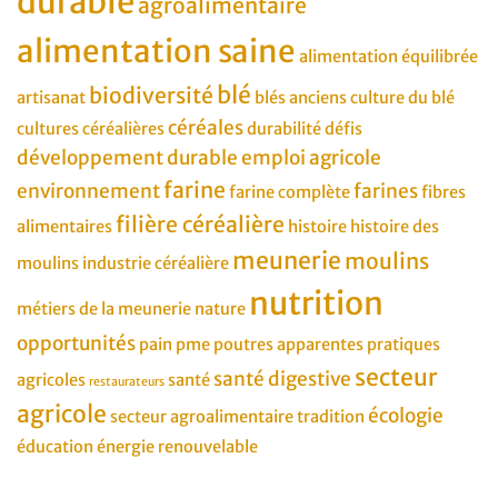
durable
agroalimentaire
alimentation saine
alimentation équilibrée
blé
biodiversité
artisanat
blés anciens
culture du blé
céréales
cultures céréalières
durabilité
défis
développement durable
emploi agricole
farine
environnement
farines
farine complète
fibres
filière céréalière
alimentaires
histoire
histoire des
meunerie
moulins
moulins
industrie céréalière
nutrition
métiers de la meunerie
nature
opportunités
pain
pme
poutres apparentes
pratiques
secteur
santé digestive
agricoles
santé
restaurateurs
agricole
écologie
secteur agroalimentaire
tradition
éducation
énergie renouvelable