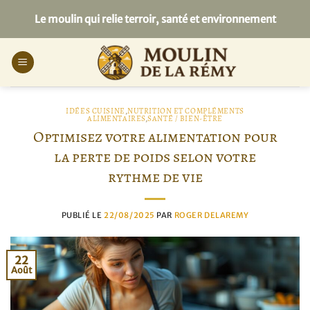
Passer
Le moulin qui relie terroir, santé et environnement
au
contenu
IDÉES CUISINE
,
NUTRITION ET COMPLÉMENTS
ALIMENTAIRES
,
SANTÉ / BIEN-ÊTRE
Optimisez votre alimentation pour
la perte de poids selon votre
rythme de vie
PUBLIÉ LE
22/08/2025
PAR
ROGER DELAREMY
22
Août