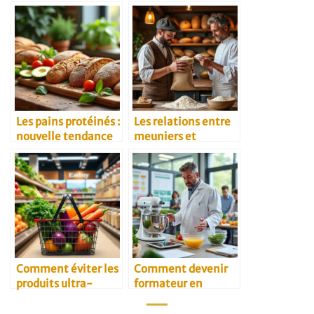
Les pains protéinés :
Les relations entre
nouvelle tendance
meuniers et
santé
restaurateurs
Comment éviter les
Comment devenir
produits ultra-
formateur en
transformés à base
agroalimentaire
de blé