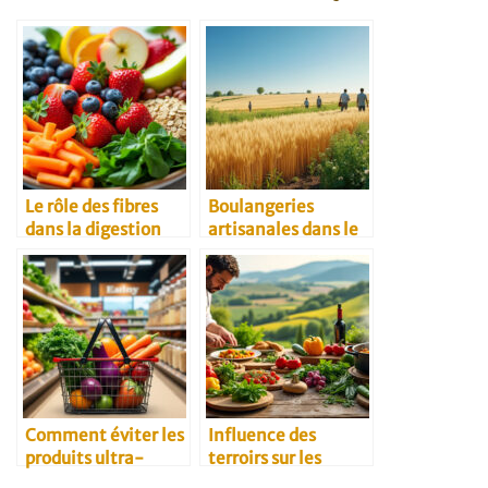
Le rôle des fibres
Boulangeries
dans la digestion
artisanales dans le
Kansai et douceurs
locales à rapporter
Comment éviter les
Influence des
produits ultra-
terroirs sur les
transformés à base
recettes