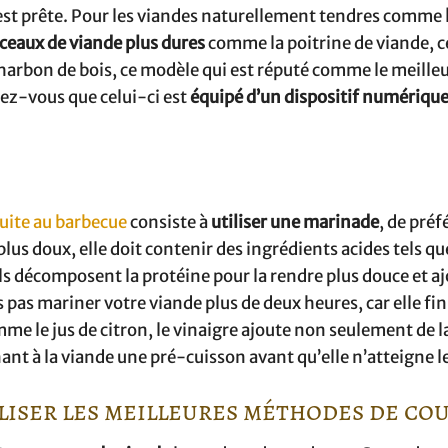
e est prête. Pour les viandes naturellement tendres comme
eaux de viande plus dures
comme la poitrine de viande, c
à charbon de bois, ce modèle qui est réputé comme le meille
rez-vous que celui-ci est
équipé d’un dispositif numériqu
uite au barbecue
consiste à
utiliser une marinade
, de pré
us doux, elle doit contenir des ingrédients acides tels qu
 Ils décomposent la protéine pour la rendre plus douce et a
pas mariner votre viande plus de deux heures, car elle fin
mme le jus de citron, le vinaigre ajoute non seulement de l
ant à la viande une pré-cuisson avant qu’elle n’atteigne le
iliser les meilleures méthodes de co