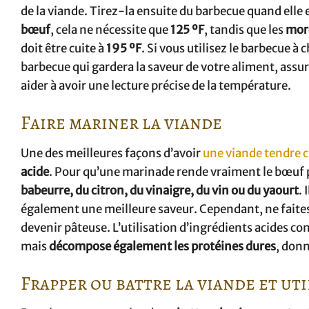
de la viande. Tirez-la ensuite du barbecue quand ell
bœuf
, cela ne nécessite que
125 ºF
, tandis que les
morc
doit être cuite à
195 ºF
. Si vous utilisez le barbecue 
barbecue qui gardera la saveur de votre aliment, assu
aider à avoir une lecture précise de la température.
Faire mariner la viande
Une des meilleures façons d’avoir
une
viande tendre c
acide
. Pour qu’une marinade rende vraiment le bœuf pl
babeurre, du citron, du vinaigre, du vin ou du yaourt
.
également une meilleure saveur. Cependant, ne faites 
devenir pâteuse. L’utilisation d’ingrédients acides co
mais
décompose également les protéines dures
, donn
Frapper ou battre la viande et ut