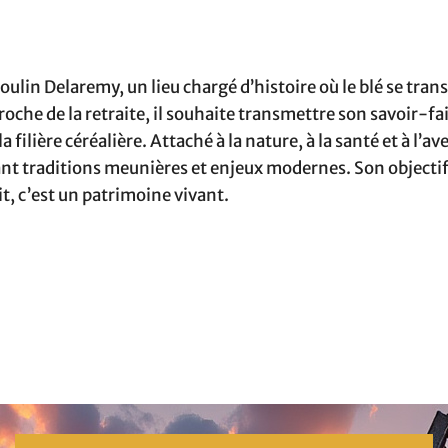
ulin Delaremy, un lieu chargé d’histoire où le blé se tra
oche de la retraite, il souhaite transmettre son savoir-fai
 filière céréalière. Attaché à la nature, à la santé et à l’av
êlant traditions meunières et enjeux modernes. Son objecti
it, c’est un patrimoine vivant.