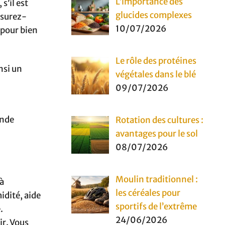
L’importance des
s’il est
glucides complexes
ssurez-
10/07/2026
 pour bien
Le rôle des protéines
nsi un
végétales dans le blé
09/07/2026
ande
Rotation des cultures :
avantages pour le sol
08/07/2026
Moulin traditionnel :
 à
les céréales pour
midité, aide
sportifs de l’extrême
.
24/06/2026
ir. Vous