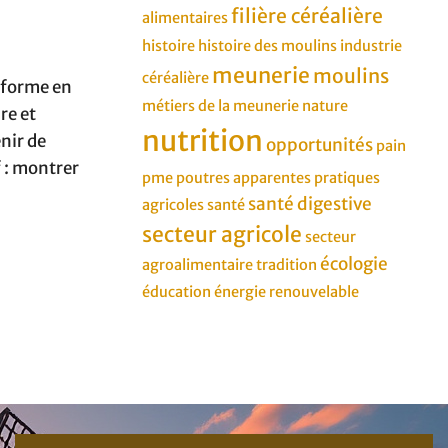
filière céréalière
alimentaires
histoire
histoire des moulins
industrie
meunerie
moulins
céréalière
nsforme en
métiers de la meunerie
nature
re et
nutrition
enir de
opportunités
pain
f : montrer
pme
poutres apparentes
pratiques
santé digestive
agricoles
santé
secteur agricole
secteur
écologie
agroalimentaire
tradition
éducation
énergie renouvelable