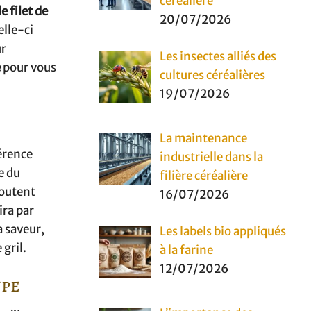
céréalière
le filet de
20/07/2026
elle-ci
ur
Les insectes alliés des
e
pour vous
cultures céréalières
19/07/2026
La maintenance
férence
industrielle dans la
e du
filière céréalière
joutent
16/07/2026
ira par
a saveur,
Les labels bio appliqués
 gril.
à la farine
12/07/2026
upe