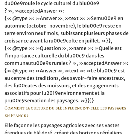
du00e9roule le cycle culturel du blu00e9
? », »acceptedAnswer »:
{« @type »: »Answer », »text »: »Semu00e9 en
automne (octobre-novembre), le blu00e9 reste en
terre environ neuf mois, subissant plusieurs phases de
croissance avant la ru00e9colte en juillet. »}},
{« @type »: »Question », »name »: »Quelle est
l’importance culturelle du blu00e9 dans les
communautu00e9s rurales ? », »acceptedAnswer »:
{« @type »: »Answer », »text »: »Le blu00e9 est
au centre des traditions, des savoir-faire ancestraux,
des fu00eates des moissons, et des engagements
associatifs pour lu2019environnement et la
pru00e9servation des paysages. »}}]}
Comment la culture du blé influence-t-elle les paysages
en France ?
Elle façonne les paysages agricoles avec ses vastes
étendues de blé doré, créant des horizons céréaliers