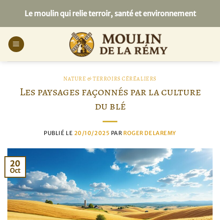
Passer
Le moulin qui relie terroir, santé et environnement
au
contenu
NATURE & TERROIRS CÉRÉALIERS
Les paysages façonnés par la culture
du blé
PUBLIÉ LE
20/10/2025
PAR
ROGER DELAREMY
20
Oct