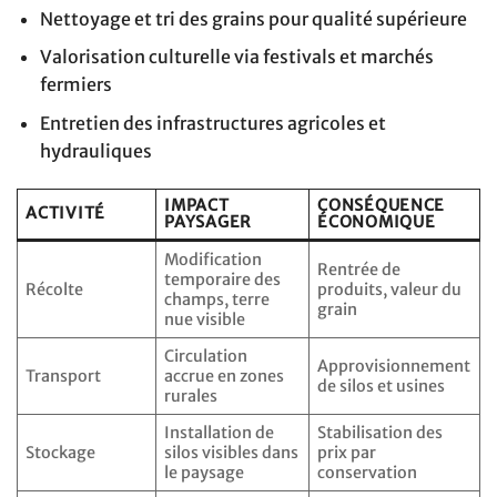
Nettoyage et tri des grains pour qualité supérieure
Valorisation culturelle via festivals et marchés
fermiers
Entretien des infrastructures agricoles et
hydrauliques
IMPACT
CONSÉQUENCE
ACTIVITÉ
PAYSAGER
ÉCONOMIQUE
Modification
Rentrée de
temporaire des
Récolte
produits, valeur du
champs, terre
grain
nue visible
Circulation
Approvisionnement
Transport
accrue en zones
de silos et usines
rurales
Installation de
Stabilisation des
Stockage
silos visibles dans
prix par
le paysage
conservation