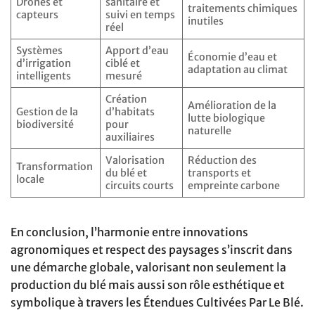
Drones et
sanitaire et
traitements chimiques
capteurs
suivi en temps
inutiles
réel
Systèmes
Apport d’eau
Économie d’eau et
d’irrigation
ciblé et
adaptation au climat
intelligents
mesuré
Création
Amélioration de la
Gestion de la
d’habitats
lutte biologique
biodiversité
pour
naturelle
auxiliaires
Valorisation
Réduction des
Transformation
du blé et
transports et
locale
circuits courts
empreinte carbone
En conclusion, l’harmonie entre innovations
agronomiques et respect des paysages s’inscrit dans
une démarche globale, valorisant non seulement la
production du blé mais aussi son rôle esthétique et
symbolique à travers les Étendues Cultivées Par Le Blé.