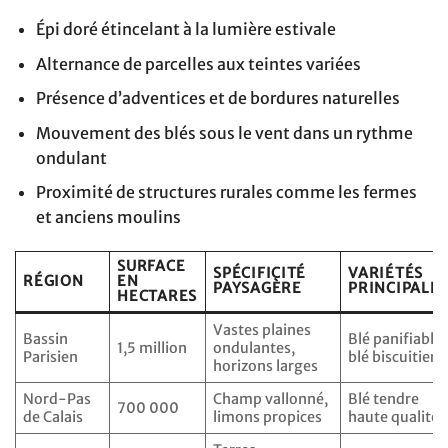
Épi doré étincelant à la lumière estivale
Alternance de parcelles aux teintes variées
Présence d’adventices et de bordures naturelles
Mouvement des blés sous le vent dans un rythme
ondulant
Proximité de structures rurales comme les fermes
et anciens moulins
SURFACE
SPÉCIFICITÉ
VARIÉTÉS
RÉGION
EN
PAYSAGÈRE
PRINCIPALE
HECTARES
Vastes plaines
Bassin
Blé panifiable,
1,5 million
ondulantes,
Parisien
blé biscuitier
horizons larges
Nord-Pas
Champ vallonné,
Blé tendre
700 000
de Calais
limons propices
haute qualité