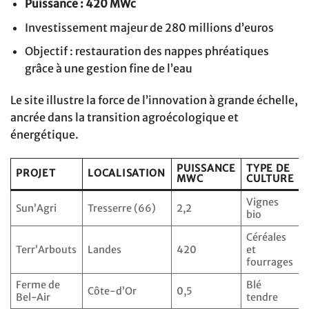
Puissance : 420 MWc
Investissement majeur de 280 millions d’euros
Objectif : restauration des nappes phréatiques
grâce à une gestion fine de l’eau
Le site illustre la force de l’innovation à grande échelle,
ancrée dans la transition agroécologique et
énergétique.
PUISSANCE
TYPE DE
PROJET
LOCALISATION
MWC
CULTURE
Vignes
Sun’Agri
Tresserre (66)
2,2
bio
Céréales
Terr’Arbouts
Landes
420
et
fourrages
Ferme de
Blé
Côte-d’Or
0,5
Bel-Air
tendre