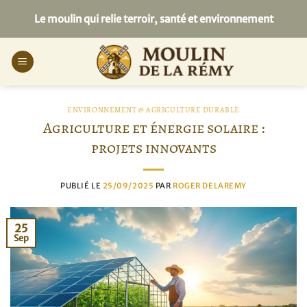
Passer
Le moulin qui relie terroir, santé et environnement
au
contenu
ENVIRONNEMENT & AGRICULTURE DURABLE
Agriculture et énergie solaire :
projets innovants
PUBLIÉ LE
25/09/2025
PAR
ROGER DELAREMY
25
Sep