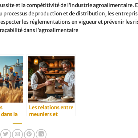
ussite et la compétitivité de l’industrie agroalimentaire.
u processus de production et de distribution, les entrepri
pecter les réglementations en vigueur et prévenir les ris
traçabilité dans l’agroalimentaire
es
Les relations entre
 dans la
meuniers et
é-farine
restaurateurs