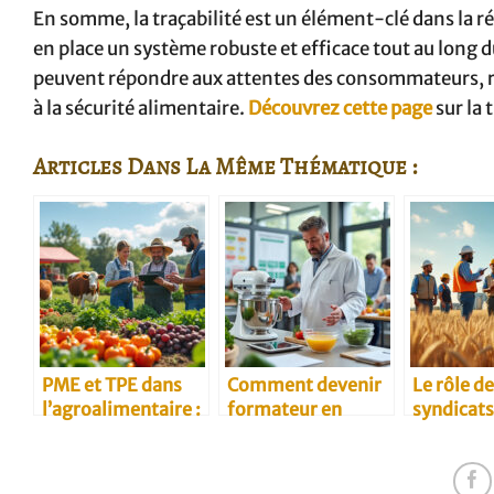
En somme, la traçabilité est un élément-clé dans la ré
en place un système robuste et efficace tout au long d
peuvent répondre aux attentes des consommateurs, res
à la sécurité alimentaire.
Découvrez cette page
sur la 
Articles Dans La Même Thématique :
PME et TPE dans
Comment devenir
Le rôle d
l’agroalimentaire :
formateur en
syndicats
défis et
agroalimentaire
filière bl
opportunités