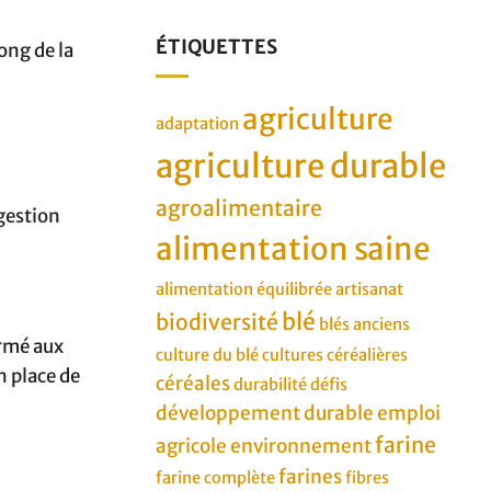
ÉTIQUETTES
long de la
agriculture
adaptation
agriculture durable
agroalimentaire
 gestion
alimentation saine
alimentation équilibrée
artisanat
blé
biodiversité
blés anciens
ormé aux
culture du blé
cultures céréalières
n place de
céréales
durabilité
défis
développement durable
emploi
farine
agricole
environnement
farines
farine complète
fibres