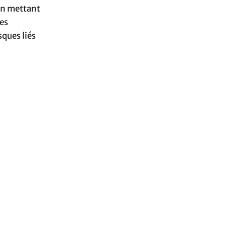
 En mettant
ses
ques liés