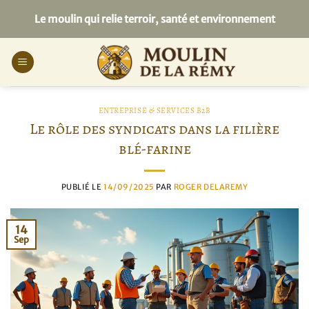
Passer
Le moulin qui relie terroir, santé et environnement
au
contenu
ENTREPRISE & SERVICES B2B
Le rôle des syndicats dans la filière
blé-farine
PUBLIÉ LE
14/09/2025
PAR
ROGER DELAREMY
14
Sep