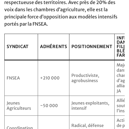
respectueuse des territoires. Avec près de 20% des
voix dans les chambres d’agriculture, elle est la
principale force d’opposition aux modèles intensifs
portés par la FNSEA.
INFL
DANS
SYNDICAT
ADHÉRENTS
POSITIONNEMENT
FILIÈ
BLÉ-
FARI
Major
dans
Productiviste,
chamb
FNSEA
+210 000
agrobusiness
d’agri
allian
JA
Alliés
Jeunes
Jeunes exploitants,
~50 000
soutie
Agriculteurs
intensif
l’inst
Actio
Radical, défense
de poi
Coordination