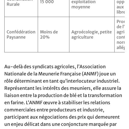
15 000
exploitation
oppos
Rurale
moyenne
aux tr
libres
Promo
de l’e
Confédération
Moins de
Agroécologie, petite
agricu
Paysanne
20%
agriculture
conte
norm
allégé
Au-delà des syndicats agricoles, l’Association
Nationale de la Meunerie Française (ANMF) joue un
rôle déterminant en tant qu’interlocuteur industriel.
Représentant les intérêts des meuniers, elle assure la
liaison entre la production de blé et la transformation
en farine. L’ANMF œuvre à stabiliser les relations
commerciales entre producteurs et industrie,
participant aux négociations des prix qui demeurent
un enjeu délicat dans une conjoncture marquée par