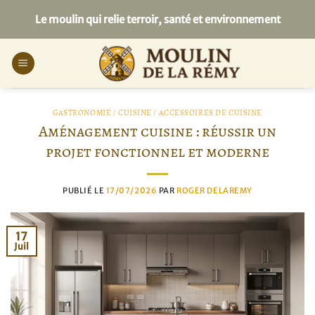
Passer
Le moulin qui relie terroir, santé et environnement
au
contenu
GASTRONOMIE / CUISINE / ACCESSOIRES DE CUISINE
Aménagement cuisine : réussir un
projet fonctionnel et moderne
PUBLIÉ LE
17/07/2026
PAR
ROGER DELAREMY
17
Juil