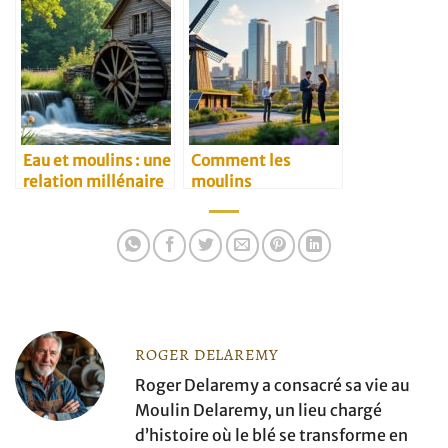
quartiers
Eau et moulins : une
Comment les
relation millénaire
moulins
traditionnels
s’adaptent au
marché B2B
moderne
ROGER DELAREMY
Roger Delaremy a consacré sa vie au
Moulin Delaremy, un lieu chargé
d’histoire où le blé se transforme en