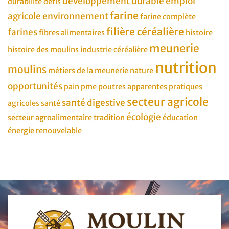
développement durable
emploi
durabilité
défis
farine
agricole
environnement
farine complète
filière céréalière
farines
fibres alimentaires
histoire
meunerie
histoire des moulins
industrie céréalière
nutrition
moulins
métiers de la meunerie
nature
opportunités
pain
pme
poutres apparentes
pratiques
secteur agricole
santé digestive
agricoles
santé
écologie
secteur agroalimentaire
tradition
éducation
énergie renouvelable