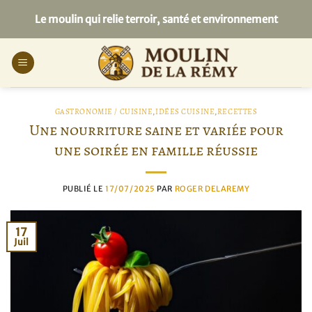
Passer
Le moulin qui relie terroir, santé et environnement
au
contenu
GASTRONOMIE / CUISINE
,
IDÉES CUISINE
,
RECETTES
Une nourriture saine et variée pour
une soirée en famille réussie
PUBLIÉ LE
17/07/2025
PAR
ROGER DELAREMY
17
Juil