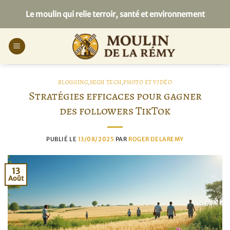
Passer
Le moulin qui relie terroir, santé et environnement
au
contenu
BLOGGING
,
HIGH TECH
,
PHOTO ET VIDÉO
Stratégies efficaces pour gagner
des followers TikTok
PUBLIÉ LE
13/08/2025
PAR
ROGER DELAREMY
13
Août