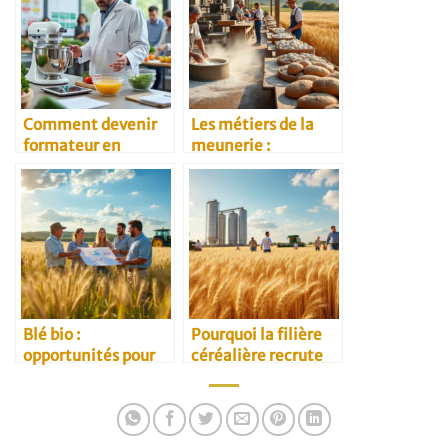
Comment devenir
Les métiers de la
formateur en
meunerie :
agroalimentaire
panorama complet
Blé bio :
Pourquoi la filière
opportunités pour
céréalière recrute
les agriculteurs
toujours