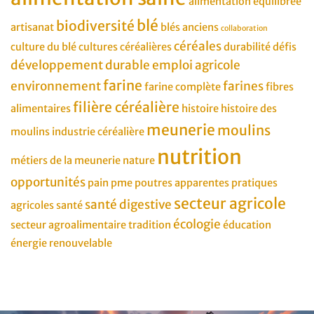
alimentation équilibrée
blé
biodiversité
artisanat
blés anciens
collaboration
céréales
culture du blé
cultures céréalières
durabilité
défis
développement durable
emploi agricole
farine
environnement
farines
farine complète
fibres
filière céréalière
alimentaires
histoire
histoire des
meunerie
moulins
moulins
industrie céréalière
nutrition
métiers de la meunerie
nature
opportunités
pain
pme
poutres apparentes
pratiques
secteur agricole
santé digestive
agricoles
santé
écologie
secteur agroalimentaire
tradition
éducation
énergie renouvelable