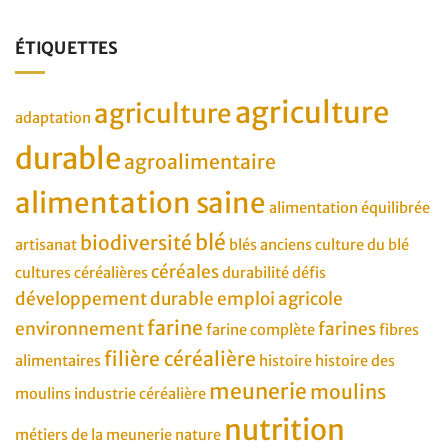
ÉTIQUETTES
agriculture
agriculture
adaptation
durable
agroalimentaire
alimentation saine
alimentation équilibrée
blé
biodiversité
artisanat
blés anciens
culture du blé
céréales
cultures céréalières
durabilité
défis
développement durable
emploi agricole
farine
environnement
farines
farine complète
fibres
filière céréalière
alimentaires
histoire
histoire des
meunerie
moulins
moulins
industrie céréalière
nutrition
métiers de la meunerie
nature