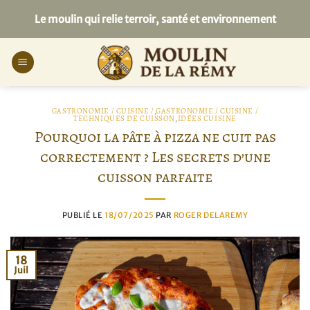
Passer
Le moulin qui relie terroir, santé et environnement
au
contenu
GASTRONOMIE / CUISINE /
,
GASTRONOMIE / CUISINE /
TECHNIQUES DE CUISSON
,
IDÉES CUISINE
Pourquoi la pâte à pizza ne cuit pas
correctement ? Les secrets d’une
cuisson parfaite
PUBLIÉ LE
18/07/2025
PAR
ROGER DELAREMY
18
Juil