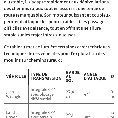
ajustable, il s’adapte rapidement aux dénivellations
des chemins ruraux tout en assurant une tenue de
route remarquable. Son moteur puissant et coupleux
permet d’attaquer les pentes raides et les passages
difficiles avec aisance, tout en offrant une allure
stable sur les trajectoires sinueuses.
Ce tableau met en lumière certaines caractéristiques
techniques de ces véhicules pour l’exploration des
moulins sur chemins ruraux :
GARDE
TYPE DE
ANGLE
VÉHICULE
AU
SU
TRANSMISSION
D’ATTAQUE
SOL
Integrale 4×4
Jeep
27,4
Res
avec blocage
44°
Wrangler
cm
hél
différentiel
Land
Integrale 4×4
Sus
29,1
Rover
avec terrain
38°
pne