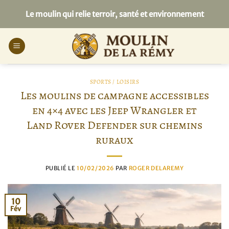
Passer
Le moulin qui relie terroir, santé et environnement
au
contenu
SPORTS / LOISIRS
Les moulins de campagne accessibles
en 4×4 avec les Jeep Wrangler et
Land Rover Defender sur chemins
ruraux
PUBLIÉ LE
10/02/2026
PAR
ROGER DELAREMY
10
Fév