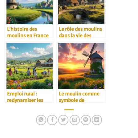
L’histoire des
Le rôle des moulins
moulins en France
dans la vie des
villages
Emploi rural :
Le moulin comme
redynamiser les
symbole de
campagnes
résilience rurale