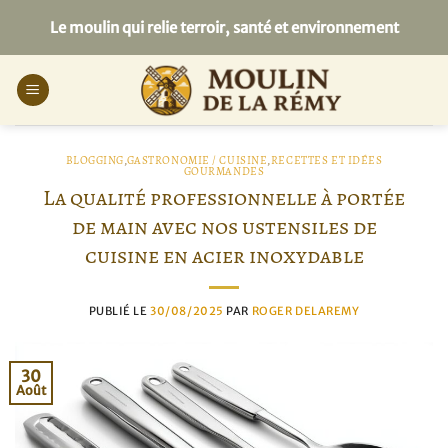
Passer
Le moulin qui relie terroir, santé et environnement
au
contenu
BLOGGING
,
GASTRONOMIE / CUISINE
,
RECETTES ET IDÉES
GOURMANDES
La qualité professionnelle à portée
de main avec nos ustensiles de
cuisine en acier inoxydable
PUBLIÉ LE
30/08/2025
PAR
ROGER DELAREMY
30
Août