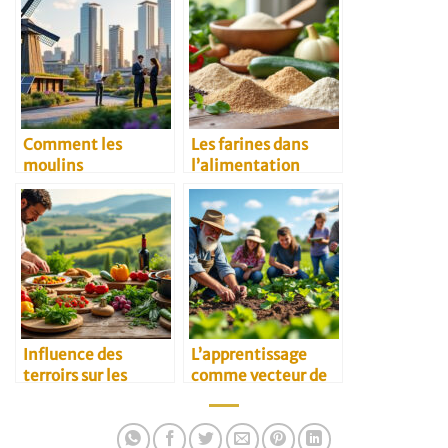
Comment les
Les farines dans
moulins
l’alimentation
traditionnels
végétarienne
s’adaptent au
marché B2B
moderne
Influence des
L’apprentissage
terroirs sur les
comme vecteur de
recettes
transmission
traditionnelles
agricole