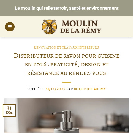
Passer
Le moulin qui relie terroir, santé et environnement
au
contenu
RÉNOVATION ET TRAVAUX INTÉRIEURS
Distributeur de savon pour cuisine
en 2026 : praticité, design et
résistance au rendez-vous
PUBLIÉ LE
31/12/2025
PAR
ROGER DELAREMY
31
Déc