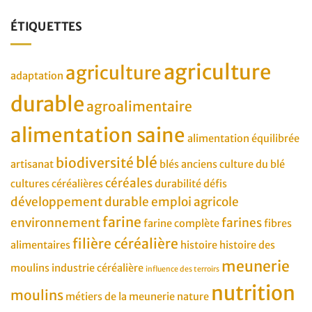
ÉTIQUETTES
agriculture
agriculture
adaptation
durable
agroalimentaire
alimentation saine
alimentation équilibrée
blé
biodiversité
artisanat
blés anciens
culture du blé
céréales
cultures céréalières
durabilité
défis
développement durable
emploi agricole
farine
environnement
farines
farine complète
fibres
filière céréalière
alimentaires
histoire
histoire des
meunerie
moulins
industrie céréalière
influence des terroirs
nutrition
moulins
métiers de la meunerie
nature