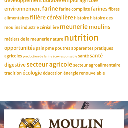
développement durable
emploi agricole
farine
environnement
farines
farine complète
fibres
filière céréalière
alimentaires
histoire
histoire des
meunerie
moulins
moulins
industrie céréalière
nutrition
métiers de la meunerie
nature
opportunités
pain
pme
poutres apparentes
pratiques
santé
agricoles
santé
production de farine éco-responsable
secteur agricole
digestive
secteur agroalimentaire
écologie
tradition
éducation
énergie renouvelable