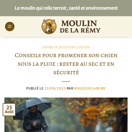
Passer
Le moulin qui relie terroir, santé et environnement
au
contenu
ANIMAUX
,
BLOGGING
,
CHIENS
Conseils pour promener son chien
sous la pluie : rester au sec et en
sécurité
PUBLIÉ LE
23/08/2025
PAR
ROGER DELAREMY
23
Août