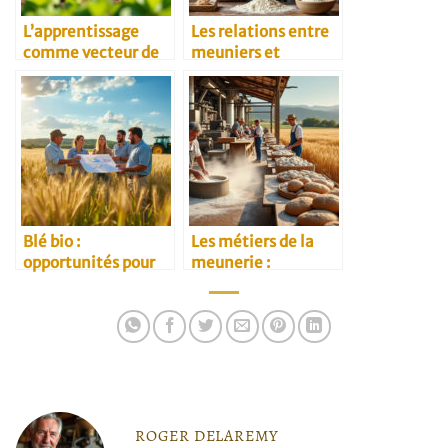
L’apprentissage
Les relations entre
comme vecteur de
meuniers et
transmission
restaurateurs
agricole
Blé bio :
Les métiers de la
opportunités pour
meunerie :
les agriculteurs
panorama complet
ROGER DELAREMY