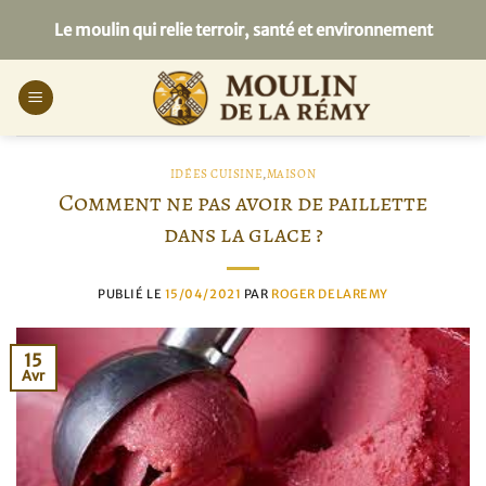
Passer
Le moulin qui relie terroir, santé et environnement
au
contenu
IDÉES CUISINE
,
MAISON
Comment ne pas avoir de paillette
dans la glace ?
PUBLIÉ LE
15/04/2021
PAR
ROGER DELAREMY
15
Avr