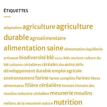
ÉTIQUETTES
agriculture
agriculture
adaptation
durable
agroalimentaire
alimentation saine
alimentation équilibrée
blé
biodiversité
artisanat
blés anciens
culture du
blé bio
céréales
blé
cultures céréalières
durabilité
défis
développement durable
emploi agricole
farine
environnement
farines
farine complète
fibres
filière céréalière
alimentaires
histoire
histoire des
meunerie
moulins
moulins
industrie céréalière
nutrition
métiers de la meunerie
nature