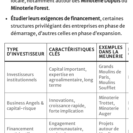
locale, notamment autour des
Minoterie Dupuis
ou
Minoterie Forest
.
Étudier leurs exigences de financement
, certaines
structures privilégiant des entreprises en phase de
démarrage, d’autres celles en phase d’expansion.
EXEMPLES
TYPE
CARACTÉRISTIQUES
P
DANS LA
D’INVESTISSEUR
CLÉS
G
MEUNERIE
Grands
Capital important,
Moulins de
Investisseurs
expertise en
Paris,
Na
institutionnels
agroalimentaire, long
Moulins
terme
Soufflet
Minoterie
Innovations,
Business Angels &
Trottet,
Ré
croissance rapide,
capital-risque
Minoterie
na
forte implication
Auger
Engagement
Projets
Financement
communautaire,
autour de
Lo