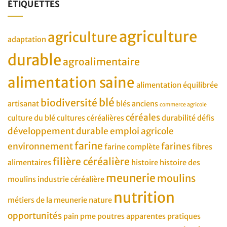
ÉTIQUETTES
agriculture
agriculture
adaptation
durable
agroalimentaire
alimentation saine
alimentation équilibrée
blé
biodiversité
artisanat
blés anciens
commerce agricole
céréales
culture du blé
cultures céréalières
durabilité
défis
développement durable
emploi agricole
farine
environnement
farines
farine complète
fibres
filière céréalière
alimentaires
histoire
histoire des
meunerie
moulins
moulins
industrie céréalière
nutrition
métiers de la meunerie
nature
opportunités
pain
pme
poutres apparentes
pratiques