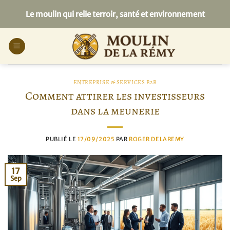
Passer
Le moulin qui relie terroir, santé et environnement
au
contenu
ENTREPRISE & SERVICES B2B
Comment attirer les investisseurs
dans la meunerie
PUBLIÉ LE
17/09/2025
PAR
ROGER DELAREMY
17
Sep