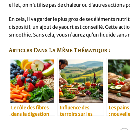
effet, on n’utilise pas de chaleur ou d’autres actions p
En cela, il va garder le plus gros de ses éléments nutri
dispositif, un ajout de yaourt est conseillé. Cette act
smoothie. Sans cela, vous n’aurez qu’un liquide sans ré
Articles Dans La Même Thématique :
Le rôle des fibres
Influence des
Les pains
dans la digestion
terroirs sur les
: nouvell
recettes
santé
traditionnelles