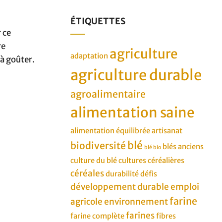
ÉTIQUETTES
 ce
re
agriculture
adaptation
 à goûter.
agriculture durable
agroalimentaire
alimentation saine
alimentation équilibrée
artisanat
blé
biodiversité
blés anciens
blé bio
culture du blé
cultures céréalières
céréales
durabilité
défis
développement durable
emploi
farine
agricole
environnement
farines
farine complète
fibres