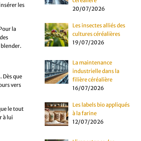
céréalière
insérer les
20/07/2026
Les insectes alliés des
Pour la
cultures céréalières
 des
19/07/2026
 blender.
La maintenance
industrielle dans la
s. Dès que
filière céréalière
cours vers
16/07/2026
Les labels bio appliqués
ue le tout
à la farine
 à lui
12/07/2026