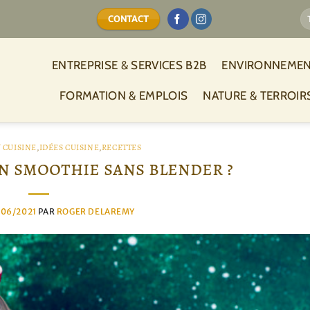
CONTACT
ENTREPRISE & SERVICES B2B
ENVIRONNEMEN
FORMATION & EMPLOIS
NATURE & TERROIR
 CUISINE
,
IDÉES CUISINE
,
RECETTES
n smoothie sans blender ?
/06/2021
PAR
ROGER DELAREMY