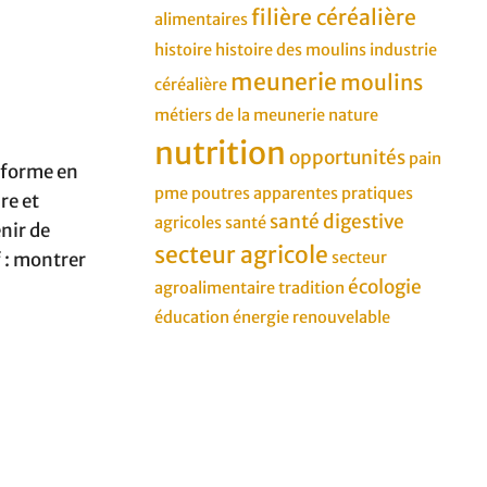
filière céréalière
alimentaires
histoire
histoire des moulins
industrie
meunerie
moulins
céréalière
métiers de la meunerie
nature
nutrition
opportunités
pain
nsforme en
pme
poutres apparentes
pratiques
re et
santé digestive
agricoles
santé
enir de
secteur agricole
f : montrer
secteur
écologie
agroalimentaire
tradition
éducation
énergie renouvelable