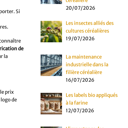
céréalière
20/07/2026
orter. Si
Les insectes alliés des
ires.
cultures céréalières
19/07/2026
 connaître
rication de
r la
La maintenance
industrielle dans la
filière céréalière
16/07/2026
 le prix
Les labels bio appliqués
 logo de
à la farine
12/07/2026