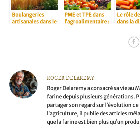
Boulangeries
PME et TPE dans
Le rôle de
artisanales dans le
l’agroalimentaire :
dans la d
Kansai et douceurs
défis et
locales à rapporter
opportunités
ROGER DELAREMY
Roger Delaremy a consacré sa vie au Mo
farine depuis plusieurs générations. Pr
partager son regard sur l’évolution de la
l’agriculture, il publie des articles m
que la farine est bien plus qu’un produ