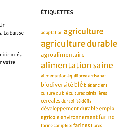
ÉTIQUETTES
 Un
agriculture
. La baisse
adaptation
agriculture durable
agroalimentaire
nditionnés
r votre
alimentation saine
alimentation équilibrée
artisanat
blé
biodiversité
blés anciens
culture du blé
cultures céréalières
céréales
durabilité
défis
développement durable
emploi
farine
agricole
environnement
farines
farine complète
fibres