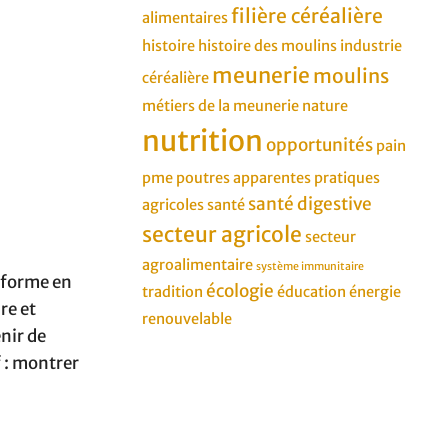
filière céréalière
alimentaires
histoire
histoire des moulins
industrie
meunerie
moulins
céréalière
métiers de la meunerie
nature
nutrition
opportunités
pain
pme
poutres apparentes
pratiques
santé digestive
agricoles
santé
secteur agricole
secteur
agroalimentaire
système immunitaire
nsforme en
écologie
tradition
éducation
énergie
re et
renouvelable
enir de
f : montrer