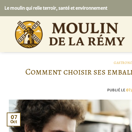
Passer
Le moulin qui relie terroir, santé et environnement
au
contenu
GASTRONO
Comment choisir ses emball
PUBLIÉ LE
07
07
Oct