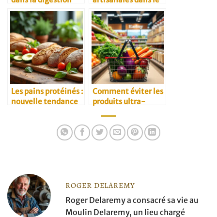
Kansai et douceurs
locales à rapporter
Les pains protéinés :
Comment éviter les
nouvelle tendance
produits ultra-
santé
transformés à base
de blé
ROGER DELAREMY
Roger Delaremy a consacré sa vie au
Moulin Delaremy, un lieu chargé