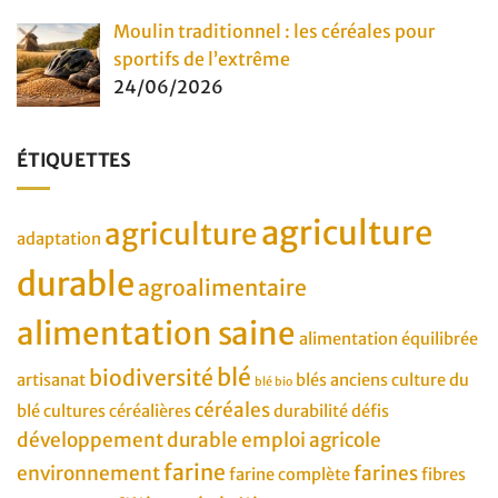
Moulin traditionnel : les céréales pour
sportifs de l’extrême
24/06/2026
ÉTIQUETTES
agriculture
agriculture
adaptation
durable
agroalimentaire
alimentation saine
alimentation équilibrée
blé
biodiversité
artisanat
blés anciens
culture du
blé bio
céréales
blé
cultures céréalières
durabilité
défis
développement durable
emploi agricole
farine
environnement
farines
farine complète
fibres