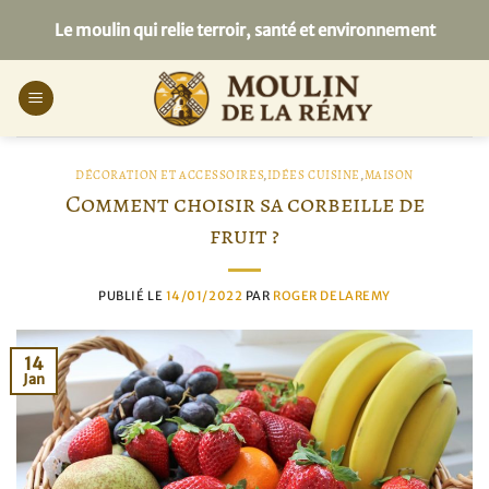
Passer
Le moulin qui relie terroir, santé et environnement
au
contenu
DÉCORATION ET ACCESSOIRES
,
IDÉES CUISINE
,
MAISON
Comment choisir sa corbeille de
fruit ?
PUBLIÉ LE
14/01/2022
PAR
ROGER DELAREMY
14
Jan