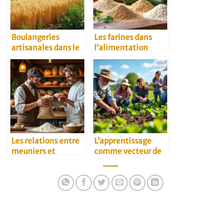
Boulangeries
Les farines dans
artisanales dans le
l’alimentation
Kansai et douceurs
végétarienne
locales à rapporter
Les relations entre
L’apprentissage
meuniers et
comme vecteur de
restaurateurs
transmission
agricole