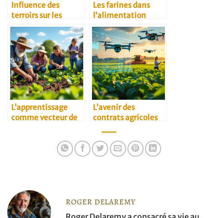
Influence des
Les farines dans
terroirs sur les
l’alimentation
recettes
végétarienne
traditionnelles
L’apprentissage
L’avenir des
comme vecteur de
contrats agricoles
transmission
B2B
agricole
ROGER DELAREMY
Roger Delaremy a consacré sa vie au