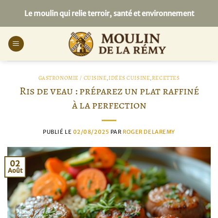
Passer
Le moulin qui relie terroir, santé et environnement
au
contenu
GASTRONOMIE / CUISINE
,
IDÉES CUISINE
,
RECETTES
Ris de veau : préparez un plat raffiné
à la perfection
PUBLIÉ LE
02/08/2025
PAR
ROGER DELAREMY
02
Août