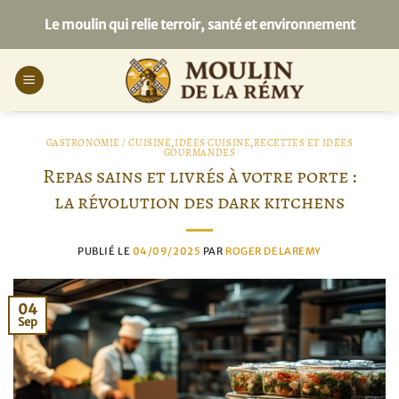
Passer
Le moulin qui relie terroir, santé et environnement
au
contenu
GASTRONOMIE / CUISINE
,
IDÉES CUISINE
,
RECETTES ET IDÉES
GOURMANDES
Repas sains et livrés à votre porte :
la révolution des dark kitchens
PUBLIÉ LE
04/09/2025
PAR
ROGER DELAREMY
04
Sep