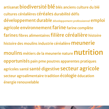
blé
biodiversité
artisanat
blés anciens
culture du blé
céréales
cultures céréalières
durabilité
défis
développement durable
emploi
développement professionnel
farine
agricole
environnement
farine complète
filière céréalière
farines
fibres alimentaires
histoire
meunerie
histoire des moulins
industrie céréalière
nutrition
moulins
métiers de la meunerie
nature
opportunités
pain
pme
poutres apparentes
pratiques
secteur agricole
santé digestive
agricoles
santé
écologie
secteur agroalimentaire
tradition
éducation
énergie renouvelable