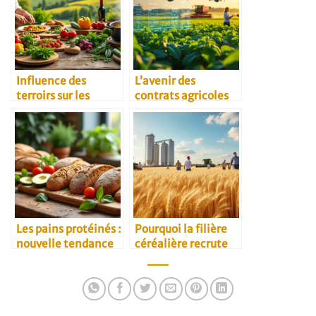
Influence des
L’avenir des
terroirs sur les
contrats agricoles
recettes
B2B
traditionnelles
Les pains protéinés :
Pourquoi la filière
nouvelle tendance
céréalière recrute
santé
toujours