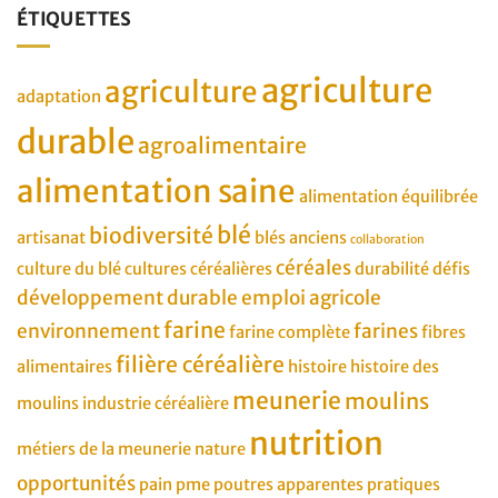
ÉTIQUETTES
agriculture
agriculture
adaptation
durable
agroalimentaire
alimentation saine
alimentation équilibrée
blé
biodiversité
artisanat
blés anciens
collaboration
céréales
culture du blé
cultures céréalières
durabilité
défis
développement durable
emploi agricole
farine
environnement
farines
farine complète
fibres
filière céréalière
alimentaires
histoire
histoire des
meunerie
moulins
moulins
industrie céréalière
nutrition
métiers de la meunerie
nature
opportunités
pain
pme
poutres apparentes
pratiques