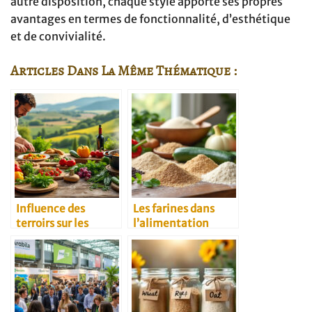
autre disposition, chaque style apporte ses propres
avantages en termes de fonctionnalité, d’esthétique
et de convivialité.
Articles Dans La Même Thématique :
Influence des
Les farines dans
terroirs sur les
l’alimentation
recettes
végétarienne
traditionnelles