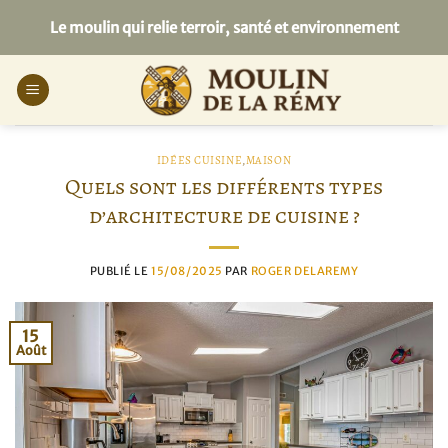
Passer
Le moulin qui relie terroir, santé et environnement
au
contenu
IDÉES CUISINE
,
MAISON
Quels sont les différents types
d’architecture de cuisine ?
PUBLIÉ LE
15/08/2025
PAR
ROGER DELAREMY
15
Août