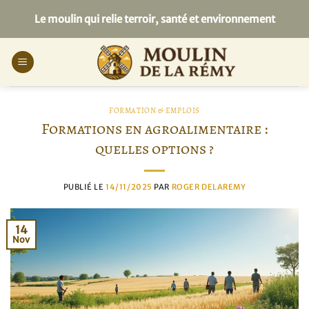
Passer
Le moulin qui relie terroir, santé et environnement
au
contenu
FORMATION & EMPLOIS
Formations en agroalimentaire :
quelles options ?
PUBLIÉ LE
14/11/2025
PAR
ROGER DELAREMY
14
Nov