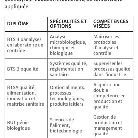
appliquée.
SPÉCIALITÉS ET
COMPÉTENCES
DIPLÔME
OPTIONS
VISÉES
Analyse
Maîtriser les
BTS Bioanalyses
microbiologique,
protocoles
en laboratoire de
chimique et
d’analyse et
contrôle
biologique
contrôle
Systèmes qualité,
Superviser les
BTS Bioqualité
réglementation
processus qualité
sanitaire
dans l’industrie
Acquérir une
BTSA qualité,
Option aliments,
double
alimentation,
processus
compétence en
innovation et
technologiques,
production et
maîtrise sanitaire
produits laitiers
qualité
Gestion de
Sciences de
BUT génie
production et
l’aliment,
biologique
management
biotechnologie
qualité