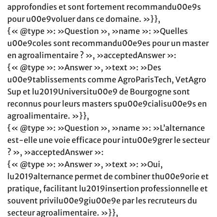
approfondies et sont fortement recommandu00e9s
pour u00e9voluer dans ce domaine. »}},
{« @type »: »Question », »name »: »Quelles
u00e9coles sont recommandu00e9es pour un master
en agroalimentaire ? », »acceptedAnswer »:
{« @type »: »Answer », »text »: »Des
u00e9tablissements comme AgroParisTech, VetAgro
Sup et lu2019Universitu00e9 de Bourgogne sont
reconnus pour leurs masters spu00e9cialisu00e9s en
agroalimentaire. »}},
{« @type »: »Question », »name »: »L’alternance
est-elle une voie efficace pour intu00e9grer le secteur
? », »acceptedAnswer »:
{« @type »: »Answer », »text »: »Oui,
lu2019alternance permet de combiner thu00e9orie et
pratique, facilitant lu2019insertion professionnelle et
souvent privilu00e9giu00e9e par les recruteurs du
secteur agroalimentaire. »}},