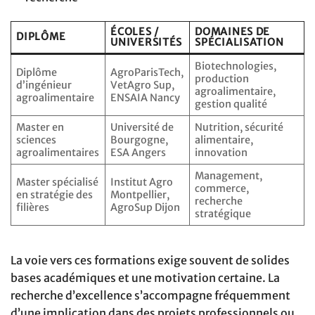
ÉCOLES /
DOMAINES DE
DIPLÔME
UNIVERSITÉS
SPÉCIALISATION
Biotechnologies,
Diplôme
AgroParisTech,
production
d’ingénieur
VetAgro Sup,
agroalimentaire,
agroalimentaire
ENSAIA Nancy
gestion qualité
Master en
Université de
Nutrition, sécurité
sciences
Bourgogne,
alimentaire,
agroalimentaires
ESA Angers
innovation
Management,
Master spécialisé
Institut Agro
commerce,
en stratégie des
Montpellier,
recherche
filières
AgroSup Dijon
stratégique
La voie vers ces formations exige souvent de solides
bases académiques et une motivation certaine. La
recherche d’excellence s’accompagne fréquemment
d’une implication dans des projets professionnels ou