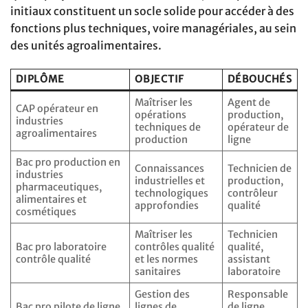
initiaux constituent un socle solide pour accéder à des
fonctions plus techniques, voire managériales, au sein
des unités agroalimentaires.
DIPLÔME
OBJECTIF
DÉBOUCHÉS
Maîtriser les
Agent de
CAP opérateur en
opérations
production,
industries
techniques de
opérateur de
agroalimentaires
production
ligne
Bac pro production en
Connaissances
Technicien de
industries
industrielles et
production,
pharmaceutiques,
technologiques
contrôleur
alimentaires et
approfondies
qualité
cosmétiques
Maîtriser les
Technicien
Bac pro laboratoire
contrôles qualité
qualité,
contrôle qualité
et les normes
assistant
sanitaires
laboratoire
Gestion des
Responsable
Bac pro pilote de ligne
lignes de
de ligne,