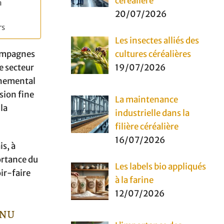
céréalière
a
20/07/2026
rs
Les insectes alliés des
cultures céréalières
 campagnes
19/07/2026
e secteur
onnemental
sion fine
La maintenance
la
industrielle dans la
filière céréalière
16/07/2026
is, à
portance du
Les labels bio appliqués
oir-faire
à la farine
12/07/2026
nnu