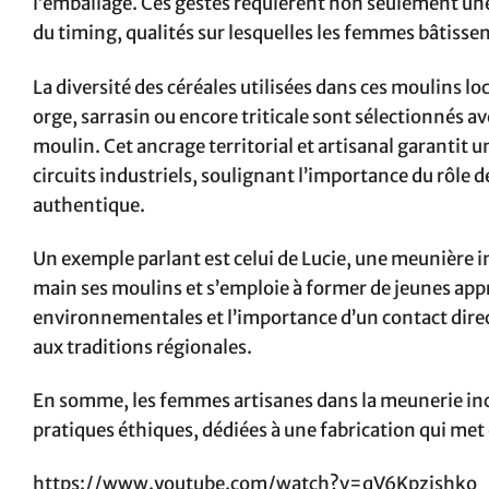
l’emballage. Ces gestes requièrent non seulement une 
du timing, qualités sur lesquelles les femmes bâtissen
La diversité des céréales utilisées dans ces moulins loc
orge, sarrasin ou encore triticale sont sélectionnés av
moulin. Cet ancrage territorial et artisanal garantit u
circuits industriels, soulignant l’importance du rôle
authentique.
Un exemple parlant est celui de Lucie, une meunière in
main ses moulins et s’emploie à former de jeunes appre
environnementales et l’importance d’un contact direct
aux traditions régionales.
En somme, les femmes artisanes dans la meunerie inca
pratiques éthiques, dédiées à une fabrication qui met 
https://www.youtube.com/watch?v=qV6Kpzishko