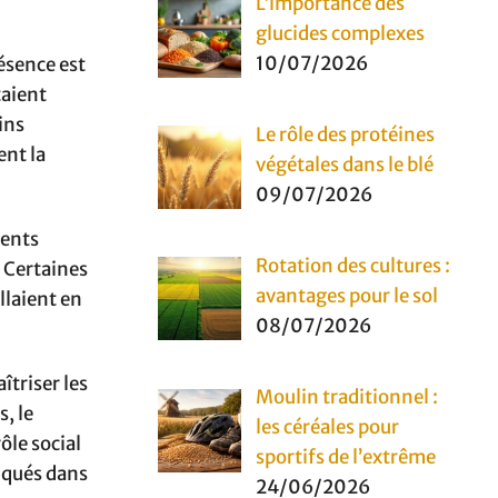
L’importance des
glucides complexes
10/07/2026
ésence est
taient
ins
Le rôle des protéines
ent la
végétales dans le blé
09/07/2026
ments
Rotation des cultures :
. Certaines
avantages pour le sol
llaient en
08/07/2026
îtriser les
Moulin traditionnel :
, le
les céréales pour
ôle social
sportifs de l’extrême
riqués dans
24/06/2026