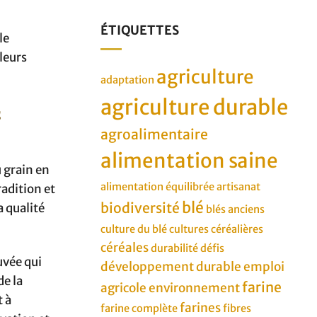
ÉTIQUETTES
le
aleurs
agriculture
adaptation
agriculture durable
s
agroalimentaire
alimentation saine
 grain en
alimentation équilibrée
artisanat
adition et
blé
biodiversité
a qualité
blés anciens
culture du blé
cultures céréalières
céréales
durabilité
défis
uvée qui
développement durable
emploi
de la
farine
agricole
environnement
t à
farines
farine complète
fibres