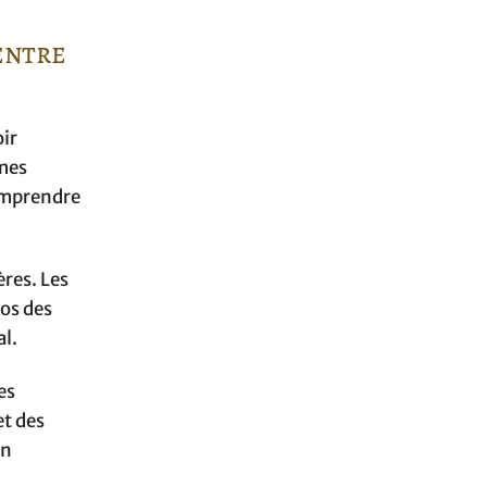
entre
oir
mmes
comprendre
ères. Les
pos des
al.
es
et des
on