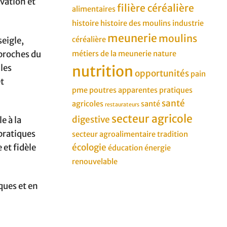
vation et
filière céréalière
alimentaires
histoire
histoire des moulins
industrie
meunerie
moulins
seigle,
céréalière
 proches du
métiers de la meunerie
nature
 les
nutrition
opportunités
pain
et
pme
poutres apparentes
pratiques
santé
agricoles
santé
restaurateurs
secteur agricole
digestive
e à la
 pratiques
secteur agroalimentaire
tradition
 et fidèle
écologie
éducation
énergie
renouvelable
ques et en