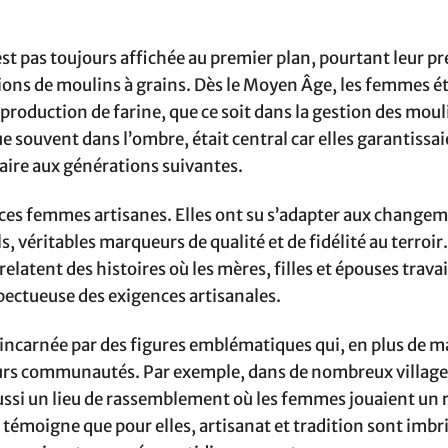
st pas toujours affichée au premier plan, pourtant leur pr
tions de moulins à grains. Dès le Moyen Âge, les femmes é
 production de farine, que ce soit dans la gestion des moul
ue souvent dans l’ombre, était central car elles garantissai
aire aux générations suivantes.
psé ces femmes artisanes. Elles ont su s’adapter aux change
, véritables marqueurs de qualité et de fidélité au terroir
elatent des histoires où les mères, filles et épouses travai
pectueuse des exigences artisanales.
ncarnée par des figures emblématiques qui, en plus de ma
 leurs communautés. Par exemple, dans de nombreux villages
ussi un lieu de rassemblement où les femmes jouaient un r
 témoigne que pour elles, artisanat et tradition sont imb