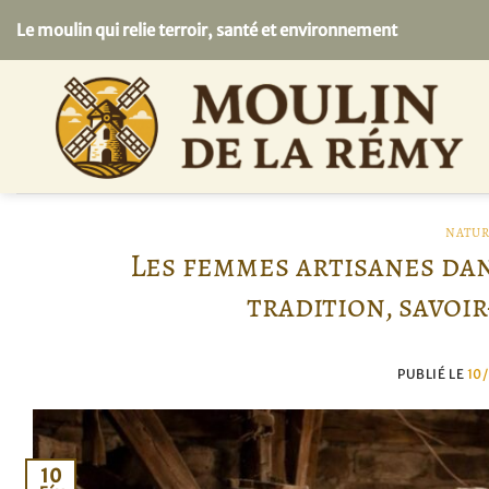
Passer
Le moulin qui relie terroir, santé et environnement
au
contenu
NATUR
Les femmes artisanes dan
tradition, savoir
PUBLIÉ LE
10
10