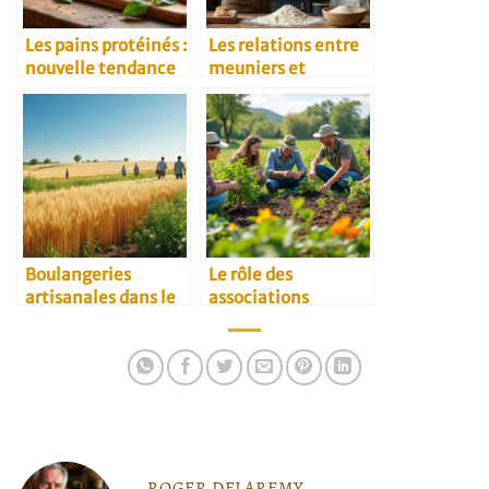
Les pains protéinés :
Les relations entre
nouvelle tendance
meuniers et
santé
restaurateurs
Boulangeries
Le rôle des
artisanales dans le
associations
Kansai et douceurs
environnementales
locales à rapporter
dans l’agriculture
ROGER DELAREMY