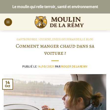
Passer
Le moulin qui relie terroir, santé et environnement
au
contenu
GASTRONOMIE / CUISINE
,
IDÉES GOURMANDES
,
LE BLOG
Comment manger chaud dans sa
voiture ?
PUBLIÉ LE
14/10/2021
PAR
ROGER DELAREMY
14
Oct