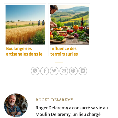
Boulangeries
Influence des
artisanales dans le
terroirs sur les
Kansai et douceurs
recettes
locales à rapporter
traditionnelles
ROGER DELAREMY
Roger Delaremy a consacré sa vie au
Moulin Delaremy, un lieu chargé