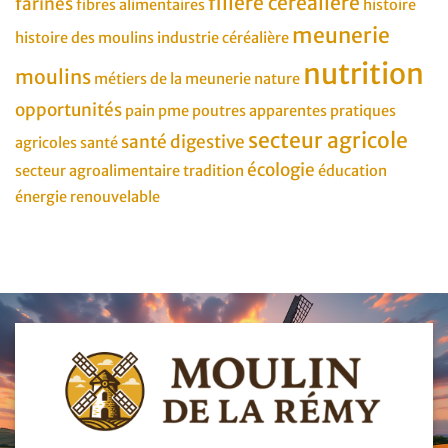
filière céréalière
farines
fibres alimentaires
histoire
meunerie
histoire des moulins
industrie céréalière
nutrition
moulins
métiers de la meunerie
nature
opportunités
pain
pme
poutres apparentes
pratiques
secteur agricole
santé digestive
agricoles
santé
écologie
secteur agroalimentaire
tradition
éducation
énergie renouvelable