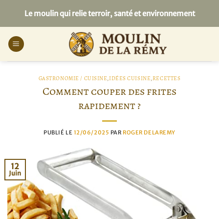
Passer
Le moulin qui relie terroir, santé et environnement
au
contenu
GASTRONOMIE / CUISINE
,
IDÉES CUISINE
,
RECETTES
Comment couper des frites
rapidement ?
PUBLIÉ LE
12/06/2025
PAR
ROGER DELAREMY
12
Juin