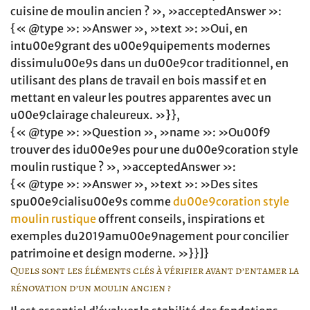
cuisine de moulin ancien ? », »acceptedAnswer »:
{« @type »: »Answer », »text »: »Oui, en
intu00e9grant des u00e9quipements modernes
dissimulu00e9s dans un du00e9cor traditionnel, en
utilisant des plans de travail en bois massif et en
mettant en valeur les poutres apparentes avec un
u00e9clairage chaleureux. »}},
{« @type »: »Question », »name »: »Ou00f9
trouver des idu00e9es pour une du00e9coration style
moulin rustique ? », »acceptedAnswer »:
{« @type »: »Answer », »text »: »Des sites
spu00e9cialisu00e9s comme
du00e9coration style
moulin rustique
offrent conseils, inspirations et
exemples du2019amu00e9nagement pour concilier
patrimoine et design moderne. »}}]}
Quels sont les éléments clés à vérifier avant d’entamer la
rénovation d’un moulin ancien ?