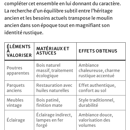
compléter cet ensemble en lui donnant du caractère.
La recherche d’un équilibre subtil entre l’héritage
ancien et les besoins actuels transpose le moulin
ancien dans son époque tout en magnifiant son
identité rustique.
ÉLÉMENTS
MATÉRIAUX ET
À
EFFETS OBTENUS
ASTUCES
VALORISER
Bois naturel
Ambiance
Poutres
massif, traitement
chaleureuse, charme
apparentes
écologique
rustique accentué
Parquets
Restauration avec
Effet authentique,
anciens
huiles naturelles
confort au sol
Meubles
Bois patiné,
Style traditionnel,
vintage
finition mate
durabilité
Éclairage indirect,
Ambiance douce,
Éclairage
lampes en fer
valorisation des
forgé
volumes