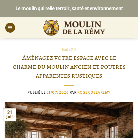
Passer
Le moulin qui relie terroir, santé et environnement
au
contenu
MAISON
Aménagez votre espace avec le
charme du moulin ancien et poutres
apparentes rustiques
PUBLIÉ LE
21/07/2026
PAR
ROGER DELAREMY
21
Juil