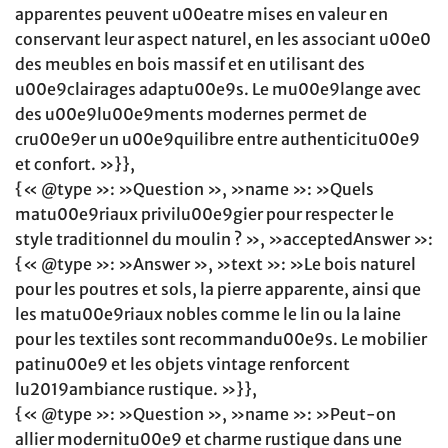
apparentes peuvent u00eatre mises en valeur en
conservant leur aspect naturel, en les associant u00e0
des meubles en bois massif et en utilisant des
u00e9clairages adaptu00e9s. Le mu00e9lange avec
des u00e9lu00e9ments modernes permet de
cru00e9er un u00e9quilibre entre authenticitu00e9
et confort. »}},
{« @type »: »Question », »name »: »Quels
matu00e9riaux privilu00e9gier pour respecter le
style traditionnel du moulin ? », »acceptedAnswer »:
{« @type »: »Answer », »text »: »Le bois naturel
pour les poutres et sols, la pierre apparente, ainsi que
les matu00e9riaux nobles comme le lin ou la laine
pour les textiles sont recommandu00e9s. Le mobilier
patinu00e9 et les objets vintage renforcent
lu2019ambiance rustique. »}},
{« @type »: »Question », »name »: »Peut-on
allier modernitu00e9 et charme rustique dans une