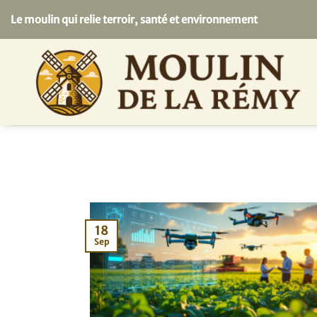
Passer
Le moulin qui relie terroir, santé et environnement
au
contenu
18
Sep