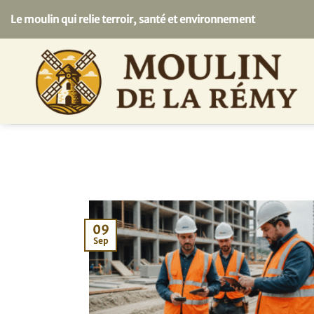
Passer
Le moulin qui relie terroir, santé et environnement
au
contenu
09
Sep